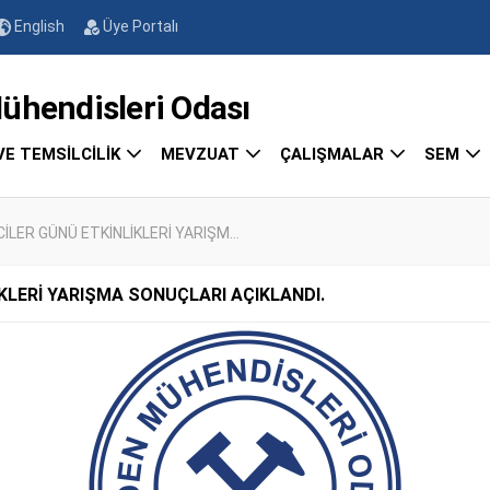
English
Üye Portalı
endisleri Odası
VE TEMSİLCİLİK
MEVZUAT
ÇALIŞMALAR
SEM
LER GÜNÜ ETKİNLİKLERİ YARIŞM...
KLERİ YARIŞMA SONUÇLARI AÇIKLANDI.