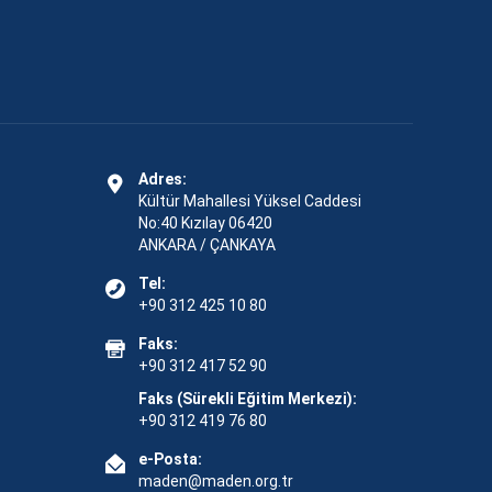
Adres:
Kültür Mahallesi Yüksel Caddesi
No:40 Kızılay 06420
ANKARA / ÇANKAYA
Tel:
+90 312 425 10 80
Faks:
+90 312 417 52 90
Faks (Sürekli Eğitim Merkezi):
+90 312 419 76 80
e-Posta:
maden@maden.org.tr