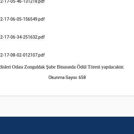
-02-17-05-46-131218.pdf
-02-17-06-05-156549.pdf
-02-17-06-34-251632.pdf
-02-17-08-02-012107.pdf
sleri Odası Zonguldak Şube Binasında Ödül Töreni yapılacaktır.
Okunma Sayısı: 658