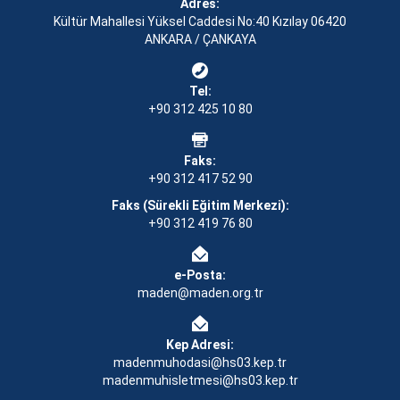
Adres:
Kültür Mahallesi Yüksel Caddesi No:40 Kızılay 06420
ANKARA / ÇANKAYA
Tel:
+90 312 425 10 80
Faks:
+90 312 417 52 90
Faks (Sürekli Eğitim Merkezi):
+90 312 419 76 80
e-Posta:
maden@maden.org.tr
Kep Adresi:
madenmuhodasi@hs03.kep.tr
madenmuhisletmesi@hs03.kep.tr