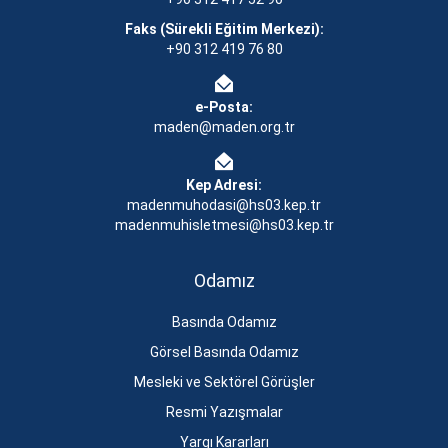
Faks (Sürekli Eğitim Merkezi):
+90 312 419 76 80
e-Posta:
maden@maden.org.tr
Kep Adresi:
madenmuhodasi@hs03.kep.tr
madenmuhisletmesi@hs03.kep.tr
Odamız
Basında Odamız
Görsel Basında Odamız
Mesleki ve Sektörel Görüşler
Resmi Yazışmalar
Yargı Kararları