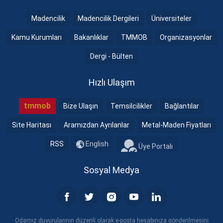
Madencilik
Madencilik Dergileri
Üniversiteler
Kamu Kurumları
Bakanlıklar
TMMOB
Organizasyonlar
Dergi - Bülten
Hızlı Ulaşım
tmmob
Bize Ulaşın
Temsilcilikler
Bağlantılar
Site Haritası
Aramızdan Ayrılanlar
Metal-Maden Fiyatları
RSS
English
Üye Portalı
Sosyal Medya
Odamız duyurularının düzenli olarak e-posta hesabınıza gönderilmesini