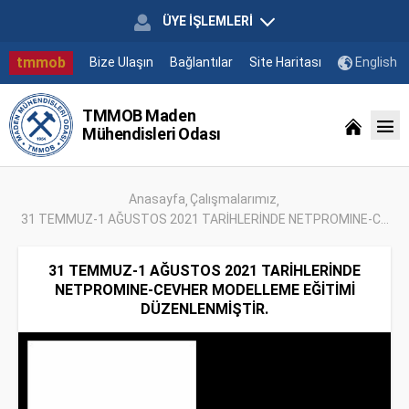
ÜYE İŞLEMLERİ
tmmob
Bize Ulaşın
Bağlantılar
Site Haritası
English
TMMOB Maden
Mühendisleri Odası
Anasayfa
Çalışmalarımız
31 TEMMUZ-1 AĞUSTOS 2021 TARİHLERİNDE NETPROMINE-C...
31 TEMMUZ-1 AĞUSTOS 2021 TARİHLERİNDE
NETPROMINE-CEVHER MODELLEME EĞİTİMİ
DÜZENLENMİŞTİR.