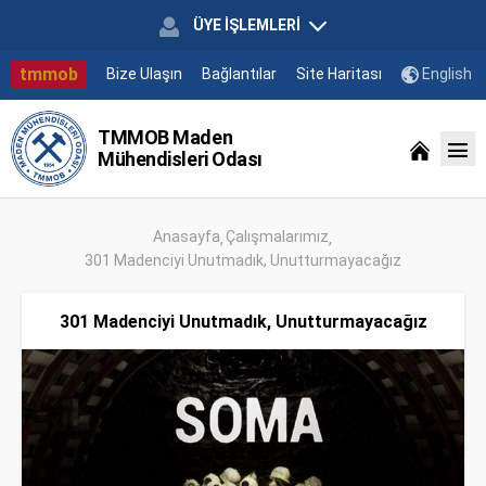
ÜYE İŞLEMLERİ
tmmob
Bize Ulaşın
Bağlantılar
Site Haritası
English
TMMOB Maden
Mühendisleri Odası
Anasayfa
Çalışmalarımız
301 Madenciyi Unutmadık, Unutturmayacağız
301 Madenciyi Unutmadık, Unutturmayacağız