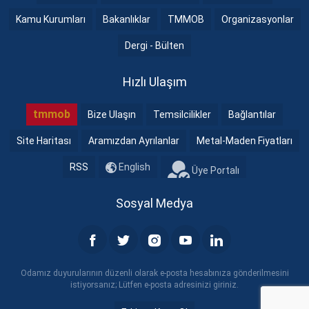
Kamu Kurumları
Bakanlıklar
TMMOB
Organizasyonlar
Dergi - Bülten
Hızlı Ulaşım
tmmob
Bize Ulaşın
Temsilcilikler
Bağlantılar
Site Haritası
Aramızdan Ayrılanlar
Metal-Maden Fiyatları
RSS
English
Üye Portalı
Sosyal Medya
Odamız duyurularının düzenli olarak e-posta hesabınıza gönderilmesini
istiyorsanız; Lütfen e-posta adresinizi giriniz.