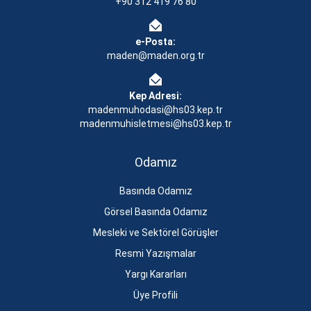
+90 312 419 76 80
e-Posta:
maden@maden.org.tr
Kep Adresi:
madenmuhodasi@hs03.kep.tr
madenmuhisletmesi@hs03.kep.tr
Odamız
Basında Odamız
Görsel Basında Odamız
Mesleki ve Sektörel Görüşler
Resmi Yazışmalar
Yargı Kararları
Üye Profili