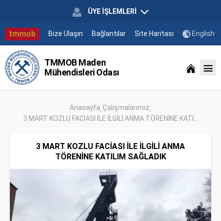
ÜYE İŞLEMLERİ
tmmob
Bize Ulaşın
Bağlantılar
Site Haritası
English
TMMOB Maden
Mühendisleri Odası
Anasayfa
Çalışmalarımız
3 MART KOZLU FACİASI İLE İLGİLİ ANMA TÖRENİNE KATI...
3 MART KOZLU FACİASI İLE İLGİLİ ANMA
TÖRENİNE KATILIM SAĞLADIK