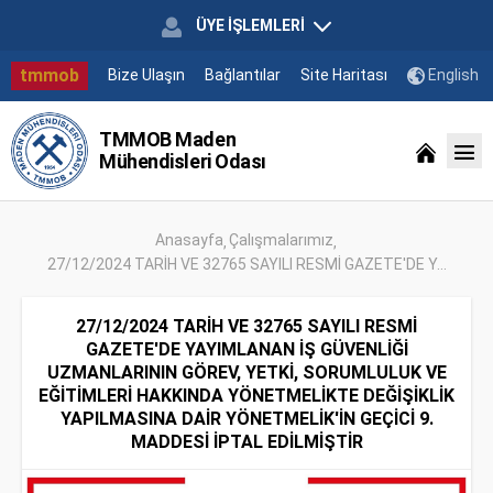
ÜYE İŞLEMLERİ
tmmob
Bize Ulaşın
Bağlantılar
Site Haritası
English
TMMOB Maden
Mühendisleri Odası
Anasayfa
Çalışmalarımız
27/12/2024 TARİH VE 32765 SAYILI RESMİ GAZETE'DE Y...
27/12/2024 TARİH VE 32765 SAYILI RESMİ
GAZETE'DE YAYIMLANAN İŞ GÜVENLİĞİ
UZMANLARININ GÖREV, YETKİ, SORUMLULUK VE
EĞİTİMLERİ HAKKINDA YÖNETMELİKTE DEĞİŞİKLİK
YAPILMASINA DAİR YÖNETMELİK'İN GEÇİCİ 9.
MADDESİ İPTAL EDİLMİŞTİR