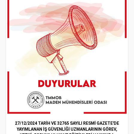
27/12/2024 TARİH VE 32765 SAYILI RESMİ GAZETE'DE
YAYIMLANAN İŞ GÜVENLİĞİ UZMANLARININ GÖREV,