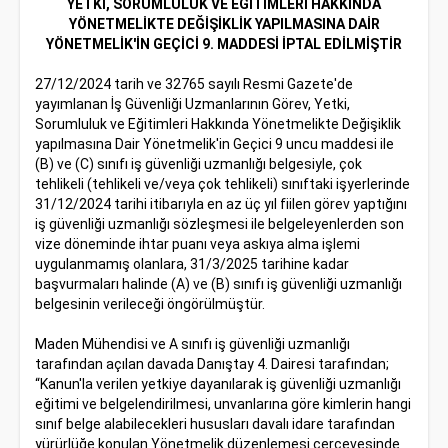
YETKİ, SORUMLULUK VE EĞİTİMLERİ HAKKINDA
YÖNETMELİKTE DEĞİŞİKLİK YAPILMASINA DAİR
YÖNETMELİK'İN GEÇİCİ 9. MADDESİ İPTAL EDİLMİŞTİR
27/12/2024 tarih ve 32765 sayılı Resmi Gazete'de
yayımlanan İş Güvenliği Uzmanlarının Görev, Yetki,
Sorumluluk ve Eğitimleri Hakkında Yönetmelikte Değişiklik
yapılmasına Dair Yönetmelik'in Geçici 9 uncu maddesi ile
(B) ve (C) sınıfı iş güvenliği uzmanlığı belgesiyle, çok
tehlikeli (tehlikeli ve/veya çok tehlikeli) sınıftaki işyerlerinde
31/12/2024 tarihi itibarıyla en az üç yıl fiilen görev yaptığını
iş güvenliği uzmanlığı sözleşmesi ile belgeleyenlerden son
vize döneminde ihtar puanı veya askıya alma işlemi
uygulanmamış olanlara, 31/3/2025 tarihine kadar
başvurmaları halinde (A) ve (B) sınıfı iş güvenliği uzmanlığı
belgesinin verileceği öngörülmüştür.
Maden Mühendisi ve A sınıfı iş güvenliği uzmanlığı
tarafından açılan davada Danıştay 4. Dairesi tarafından;
“Kanun'la verilen yetkiye dayanılarak iş güvenliği uzmanlığı
eğitimi ve belgelendirilmesi, unvanlarına göre kimlerin hangi
sınıf belge alabilecekleri hususları davalı idare tarafından
yürürlüğe konulan Yönetmelik düzenlemesi çerçevesinde