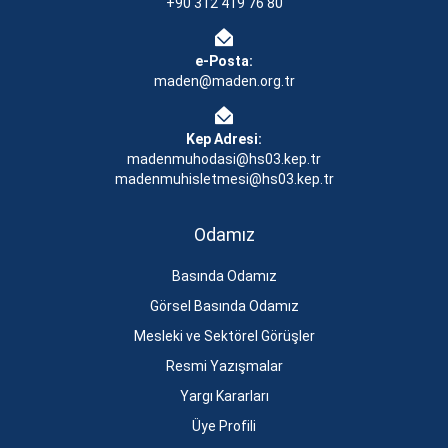
+90 312 419 76 80
e-Posta:
maden@maden.org.tr
Kep Adresi:
madenmuhodasi@hs03.kep.tr
madenmuhisletmesi@hs03.kep.tr
Odamız
Basında Odamız
Görsel Basında Odamız
Mesleki ve Sektörel Görüşler
Resmi Yazışmalar
Yargı Kararları
Üye Profili