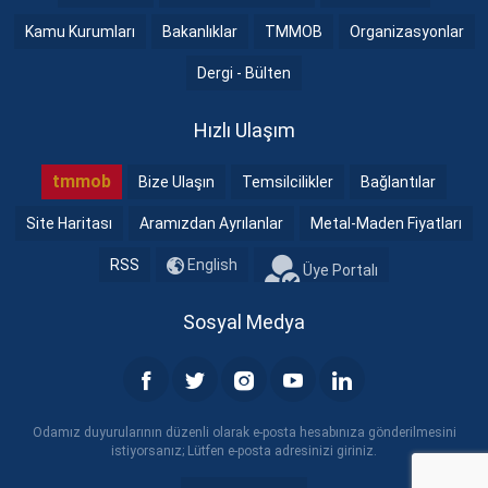
Kamu Kurumları
Bakanlıklar
TMMOB
Organizasyonlar
Dergi - Bülten
Hızlı Ulaşım
tmmob
Bize Ulaşın
Temsilcilikler
Bağlantılar
Site Haritası
Aramızdan Ayrılanlar
Metal-Maden Fiyatları
RSS
English
Üye Portalı
Sosyal Medya
Odamız duyurularının düzenli olarak e-posta hesabınıza gönderilmesini
istiyorsanız; Lütfen e-posta adresinizi giriniz.