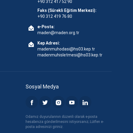
+90 312 417 52 90
Faks (Sürekli Eğitim Merkezi):
+90 312 419 76 80
e-Posta:
maden@maden.org.tr
Kep Adresi:
madenmuhodasi@hs03.kep.tr
madenmuhisletmesi@hs03.kep.tr
Sosyal Medya
Odamız duyurularının düzenli olarak e-posta
hesabınıza gönderilmesini istiyorsanız; Lütfen e-
posta adresinizi giriniz.