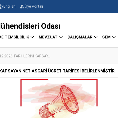
English
Üye Portalı
endisleri Odası
VE TEMSİLCİLİK
MEVZUAT
ÇALIŞMALAR
SEM
.12.2026 TARİHLERİNİ KAPSAY...
Nİ KAPSAYAN NET ASGARİ ÜCRET TARİFESİ BELİRLENMİŞTİR.