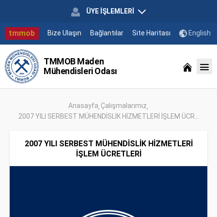
ÜYE İŞLEMLERİ
tmmob
Bize Ulaşın
Bağlantılar
Site Haritası
English
TMMOB Maden
Mühendisleri Odası
Anasayfa
Çalışmalarımız
2007 YILI SERBEST MÜHENDİSLİK HİZMETLERİ İŞLEM ÜCR...
2007 YILI SERBEST MÜHENDİSLİK HİZMETLERİ
İŞLEM ÜCRETLERİ