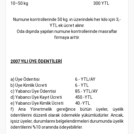
10–50 kg
300 YTL
Numune kontrollerinde 50 kg. ın üzerindeki her kilo için 3,-
YTL ek ücret alınır.
Oda dışında yapılan numune kontrollerinde masraflar
firmaya aittir.
2007 YILI ÜYE ÖDENTİLERİ
a) Üye Ödentisi
6.- YTL/AY
b) Üye Kimlik Ücreti
6.- YTL
c) Yabancı Üye Ödentisi
85.- YTL/AY
d) Yabancı Üye Kayıt Ücreti
450.-YTL
e) Yabancı Üye Kimlik Ücreti
40.-YTL
f) Ana Yönetmelik gereğince bütün üyeler, üyelik
ödentilerini düzenli olarak ödemekle yükümlüdürler. Ancak,
işsiz üyeler, durumlarını belgelendirmeleri durumunda üyelik
ödentilerini %10 oranında ödeyebilirler.