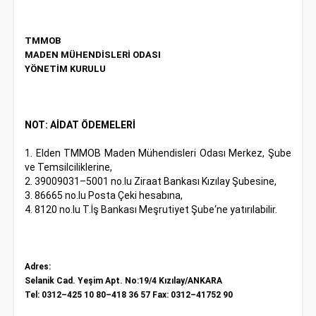
TMMOB
MADEN MÜHENDİSLERİ ODASI
YÖNETİM KURULU
NOT: AİDAT ÖDEMELERİ
1. Elden TMMOB Maden Mühendisleri Odası Merkez, Şube
ve Temsilciliklerine,
2. 39009031–5001 no.lu Ziraat Bankası Kızılay Şubesine,
3. 86665 no.lu Posta Çeki hesabına,
4. 8120 no.lu T.İş Bankası Meşrutiyet Şube‘ne yatırılabilir.
Adres:
Selanik Cad. Yeşim Apt. No:19/4 Kızılay/ANKARA
Tel: 0312–425 10 80–418 36 57 Fax: 0312–41752 90