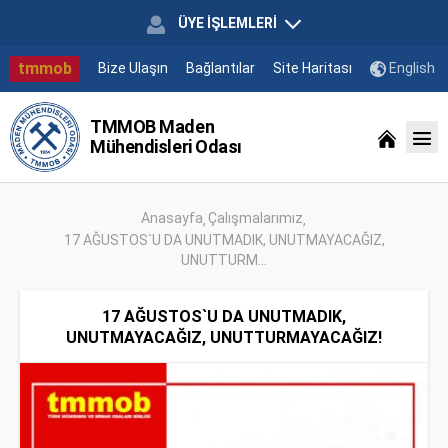
ÜYE İŞLEMLERİ
tmmob
Bize Ulaşın
Bağlantılar
Site Haritası
English
TMMOB Maden
Mühendisleri Odası
Anasayfa
Çalışmalarımız
17 AĞUSTOS`U DA UNUTMADIK, UNUTMAYACAĞIZ,
UNUTTURM...
17 AĞUSTOS`U DA UNUTMADIK,
UNUTMAYACAĞIZ, UNUTTURMAYACAĞIZ!