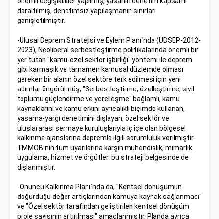
önemli değişiklikler yapılmış, yasanın denetim kapsamı
daraltılmış, denetimsiz yapılaşmanın sınırları
genişletilmiştir.
-Ulusal Deprem Stratejisi ve Eylem Planı`nda (UDSEP-2012-
2023), Neoliberal serbestleştirme politikalarında önemli bir
yer tutan "kamu-özel sektör işbirliği" yöntemi ile deprem
gibi karmaşık ve tamamen kamusal düzlemde olması
gereken bir alanın özel sektöre terk edilmesi için yeni
adımlar öngörülmüş, "Serbestleştirme, özelleştirme, sivil
toplumu güçlendirme ve yerelleşme" bağlamlı, kamu
kaynaklarını ve kamu erkini ayrıcalıklı biçimde kullanan,
yasama-yargı denetimini dışlayan, özel sektör ve
uluslararası sermaye kuruluşlarıyla iç içe olan bölgesel
kalkınma ajanslarına depremle ilgili sorumluluk verilmiştir.
TMMOB`nin tüm uyarılarına karşın mühendislik, mimarlık
uygulama, hizmet ve örgütleri bu strateji belgesinde de
dışlanmıştır.
-Onuncu Kalkınma Planı`nda da, "Kentsel dönüşümün
doğurduğu değer artışlarından kamuya kaynak sağlanması"
ve "Özel sektör tarafından geliştirilen kentsel dönüşüm
proje sayısının artırılması" amaçlanmıştır. Planda ayrıca