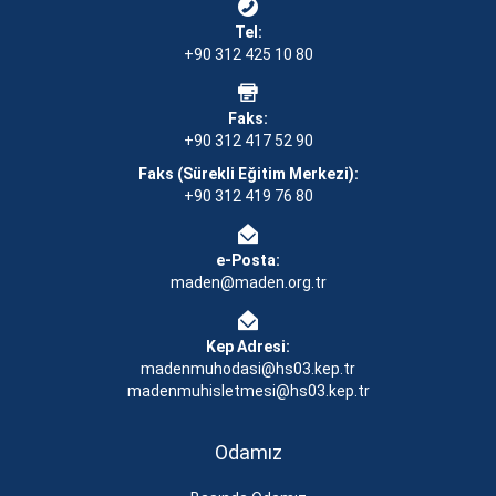
Tel:
+90 312 425 10 80
Faks:
+90 312 417 52 90
Faks (Sürekli Eğitim Merkezi):
+90 312 419 76 80
e-Posta:
maden@maden.org.tr
Kep Adresi:
madenmuhodasi@hs03.kep.tr
madenmuhisletmesi@hs03.kep.tr
Odamız