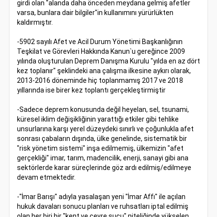
girdi olan "alanda daha önceden meydana gelmiş afetler
varsa, bunlara dair bilgiler"in kullanımını yürürlükten
kaldırmıştır.
-5902 sayılı Afet ve Acil Durum Yönetimi Başkanlığının
Teşkilat ve Görevleri Hakkında Kanun`u gereğince 2009
yılında oluşturulan Deprem Danışma Kurulu "yılda en az dört
kez toplanır" şeklindeki ana çalışma ilkesine aykırı olarak,
2013-2016 döneminde hiç toplanmamış 2017 ve 2018
yıllarında ise birer kez toplantı gerçekleştirmiştir
-Sadece deprem konusunda değil heyelan, sel, tsunami,
küresel iklim değişikliğinin yarattığı etkiler gibi tehlike
unsurlarına karşı yerel düzeydeki sınırlı ve çoğunlukla afet
sonrası çabaların dışında, ülke genelinde, sistematik bir
"risk yönetim sistemi" inşa edilmemiş, ülkemizin "afet
gerçekliği" imar, tarım, madencilik, enerji, sanayi gibi ana
sektörlerde karar süreçlerinde göz ardı edilmiş/edilmeye
devam etmektedir.
-"İmar Barışı" adıyla yasalaşan yeni "İmar Affı" ile açılan
hukuk davaları sonucu planları ve ruhsatları iptal edilmiş
olan her biri bir "kent ve çevre suçu" niteliğinde yükselen