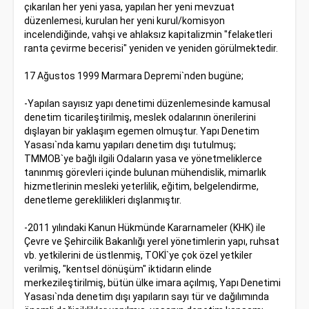
çıkarılan her yeni yasa, yapılan her yeni mevzuat
düzenlemesi, kurulan her yeni kurul/komisyon
incelendiğinde, vahşi ve ahlaksız kapitalizmin "felaketleri
ranta çevirme becerisi" yeniden ve yeniden görülmektedir.
17 Ağustos 1999 Marmara Depremi`nden bugüne;
-Yapılan sayısız yapı denetimi düzenlemesinde kamusal
denetim ticarileştirilmiş, meslek odalarının önerilerini
dışlayan bir yaklaşım egemen olmuştur. Yapı Denetim
Yasası`nda kamu yapıları denetim dışı tutulmuş;
TMMOB`ye bağlı ilgili Odaların yasa ve yönetmeliklerce
tanınmış görevleri içinde bulunan mühendislik, mimarlık
hizmetlerinin mesleki yeterlilik, eğitim, belgelendirme,
denetleme gereklilikleri dışlanmıştır.
-2011 yılındaki Kanun Hükmünde Kararnameler (KHK) ile
Çevre ve Şehircilik Bakanlığı yerel yönetimlerin yapı, ruhsat
vb. yetkilerini de üstlenmiş, TOKİ`ye çok özel yetkiler
verilmiş, "kentsel dönüşüm" iktidarın elinde
merkezileştirilmiş, bütün ülke imara açılmış, Yapı Denetimi
Yasası`nda denetim dışı yapıların sayı tür ve dağılımında