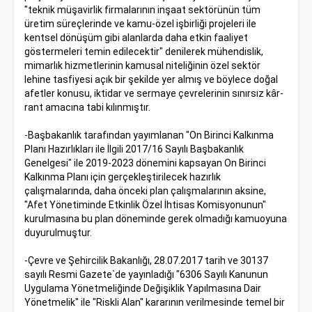
"teknik müşavirlik firmalarının inşaat sektörünün tüm
üretim süreçlerinde ve kamu-özel işbirliği projeleri ile
kentsel dönüşüm gibi alanlarda daha etkin faaliyet
göstermeleri temin edilecektir" denilerek mühendislik,
mimarlık hizmetlerinin kamusal niteliğinin özel sektör
lehine tasfiyesi açık bir şekilde yer almış ve böylece doğal
afetler konusu, iktidar ve sermaye çevrelerinin sınırsız kâr-
rant amacına tabi kılınmıştır.
-Başbakanlık tarafından yayımlanan "On Birinci Kalkınma
Planı Hazırlıkları ile İlgili 2017/16 Sayılı Başbakanlık
Genelgesi" ile 2019-2023 dönemini kapsayan On Birinci
Kalkınma Planı için gerçekleştirilecek hazırlık
çalışmalarında, daha önceki plan çalışmalarının aksine,
"Afet Yönetiminde Etkinlik Özel İhtisas Komisyonunun"
kurulmasına bu plan döneminde gerek olmadığı kamuoyuna
duyurulmuştur.
-Çevre ve Şehircilik Bakanlığı, 28.07.2017 tarih ve 30137
sayılı Resmi Gazete`de yayınladığı "6306 Sayılı Kanunun
Uygulama Yönetmeliğinde Değişiklik Yapılmasına Dair
Yönetmelik" ile "Riskli Alan" kararının verilmesinde temel bir