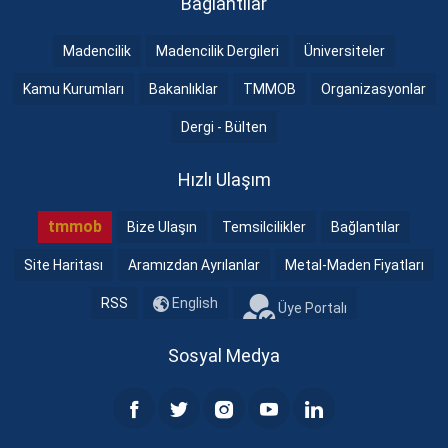
Bağlantılar
Madencilik
Madencilik Dergileri
Üniversiteler
Kamu Kurumları
Bakanlıklar
TMMOB
Organizasyonlar
Dergi - Bülten
Hızlı Ulaşım
tmmob
Bize Ulaşın
Temsilcilikler
Bağlantılar
Site Haritası
Aramızdan Ayrılanlar
Metal-Maden Fiyatları
RSS
English
Üye Portalı
Sosyal Medya