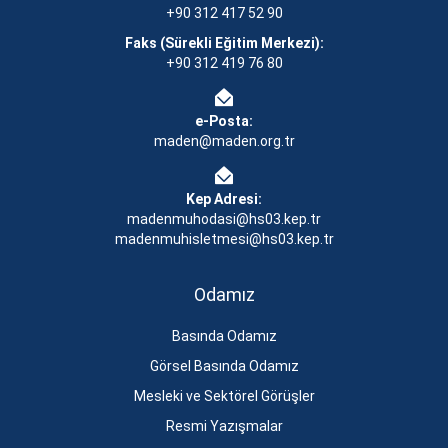
+90 312 417 52 90
Faks (Sürekli Eğitim Merkezi):
+90 312 419 76 80
e-Posta:
maden@maden.org.tr
Kep Adresi:
madenmuhodasi@hs03.kep.tr
madenmuhisletmesi@hs03.kep.tr
Odamız
Basında Odamız
Görsel Basında Odamız
Mesleki ve Sektörel Görüşler
Resmi Yazışmalar