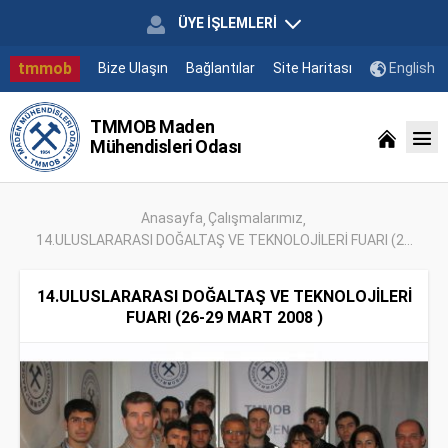
ÜYE İŞLEMLERİ
tmmob
Bize Ulaşın
Bağlantılar
Site Haritası
English
TMMOB Maden
Mühendisleri Odası
Anasayfa
Çalışmalarımız
14.ULUSLARARASI DOĞALTAŞ VE TEKNOLOJİLERİ FUARI (2...
14.ULUSLARARASI DOĞALTAŞ VE TEKNOLOJİLERİ
FUARI (26-29 MART 2008 )