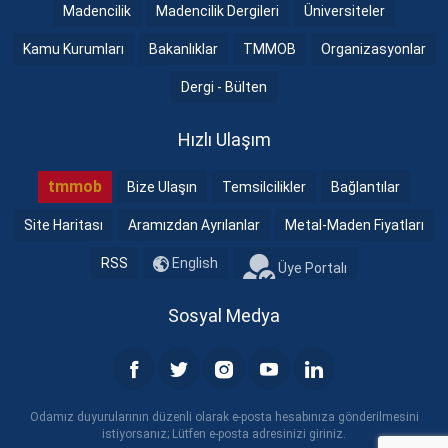
Madencilik
Madencilik Dergileri
Üniversiteler
Kamu Kurumları
Bakanlıklar
TMMOB
Organizasyonlar
Dergi - Bülten
Hızlı Ulaşım
tmmob
Bize Ulaşın
Temsilcilikler
Bağlantılar
Site Haritası
Aramızdan Ayrılanlar
Metal-Maden Fiyatları
RSS
English
Üye Portalı
Sosyal Medya
Odamız duyurularının düzenli olarak e-posta hesabınıza gönderilmesini
istiyorsanız; Lütfen e-posta adresinizi giriniz.