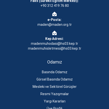
Faks (Sürekli Eğitim Merkezi):
+90 312 419 76 80
e-Posta:
maden@maden.org.tr
Kep Adresi:
madenmuhodasi@hs03.kep.tr
madenmuhisletmesi@hs03.kep.tr
Odamız
Basında Odamız
Görsel Basında Odamız
Mesleki ve Sektörel Görüşler
Resmi Yazışmalar
Yargı Kararları
Üye Profili