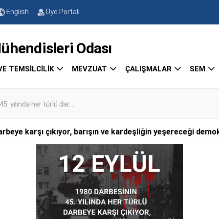
English
Üye Portalı
endisleri Odası
VE TEMSİLCİLİK
MEVZUAT
ÇALIŞMALAR
SEM
. yılında her türlü dar...
darbeye karşı çıkıyor, barışın ve kardeşliğin yeşereceği demok