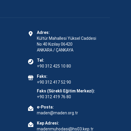
Adres:
Kültür Mahallesi Yüksel Caddesi
No:40 Kızılay 06420
ANKARA / ÇANKAYA
Tel:
+90 312 425 10 80
Faks:
+90 312 417 52 90
Faks (Sürekli Eğitim Merkezi):
+90 312 419 76 80
e-Posta:
maden@maden.org.tr
Kep Adresi:
madenmuhodasi@hs03.kep.tr