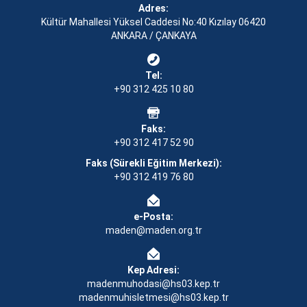
Adres:
Kültür Mahallesi Yüksel Caddesi No:40 Kızılay 06420
ANKARA / ÇANKAYA
Tel:
+90 312 425 10 80
Faks:
+90 312 417 52 90
Faks (Sürekli Eğitim Merkezi):
+90 312 419 76 80
e-Posta:
maden@maden.org.tr
Kep Adresi:
madenmuhodasi@hs03.kep.tr
madenmuhisletmesi@hs03.kep.tr