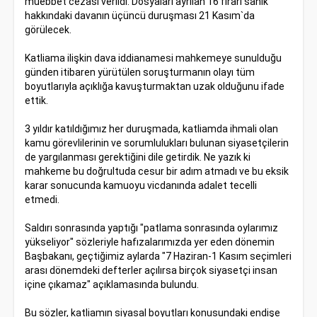
müebbet cezası verildi. Dosyaları ayrılan 16 firari sanık
hakkındaki davanın üçüncü duruşması 21 Kasım`da
görülecek.
Katliama ilişkin dava iddianamesi mahkemeye sunulduğu
günden itibaren yürütülen soruşturmanın olayı tüm
boyutlarıyla açıklığa kavuşturmaktan uzak olduğunu ifade
ettik.
3 yıldır katıldığımız her duruşmada, katliamda ihmali olan
kamu görevlilerinin ve sorumlulukları bulunan siyasetçilerin
de yargılanması gerektiğini dile getirdik. Ne yazık ki
mahkeme bu doğrultuda cesur bir adım atmadı ve bu eksik
karar sonucunda kamuoyu vicdanında adalet tecelli
etmedi.
Saldırı sonrasında yaptığı "patlama sonrasında oylarımız
yükseliyor" sözleriyle hafızalarımızda yer eden dönemin
Başbakanı, geçtiğimiz aylarda "7 Haziran-1 Kasım seçimleri
arası dönemdeki defterler açılırsa birçok siyasetçi insan
içine çıkamaz" açıklamasında bulundu.
Bu sözler, katliamın siyasal boyutları konusundaki endişe