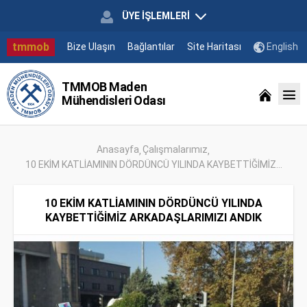
ÜYE İŞLEMLERİ
tmmob
Bize Ulaşın
Bağlantılar
Site Haritası
English
TMMOB Maden
Mühendisleri Odası
Anasayfa
Çalışmalarımız
10 EKİM KATLİAMININ DÖRDÜNCÜ YILINDA KAYBETTİĞİMİZ...
10 EKİM KATLİAMININ DÖRDÜNCÜ YILINDA
KAYBETTİĞİMİZ ARKADAŞLARIMIZI ANDIK