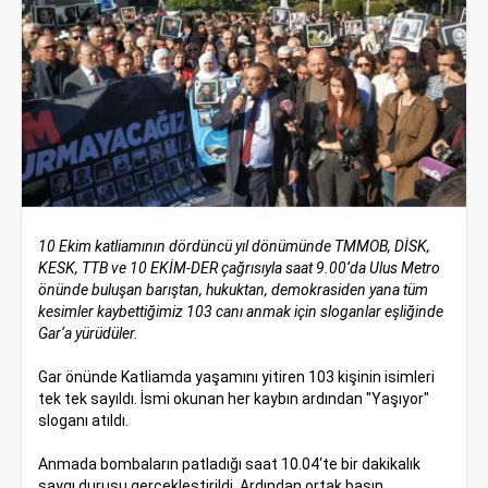
10 Ekim katliamının dördüncü yıl dönümünde TMMOB, DİSK,
KESK, TTB ve 10 EKİM-DER çağrısıyla saat 9.00‘da Ulus Metro
önünde buluşan barıştan, hukuktan, demokrasiden yana tüm
kesimler kaybettiğimiz 103 canı anmak için sloganlar eşliğinde
Gar‘a yürüdüler.
Gar önünde Katliamda yaşamını yitiren 103 kişinin isimleri
tek tek sayıldı. İsmi okunan her kaybın ardından "Yaşıyor"
sloganı atıldı.
Anmada bombaların patladığı saat 10.04‘te bir dakikalık
saygı duruşu gerçekleştirildi. Ardından ortak basın