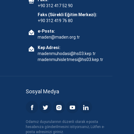
+90 312 417 52 90
Faks (Sürekli Eğitim Merkezi):
+90 312 419 76 80
e-Posta:
maden@maden.org.tr
Kep Adresi:
madenmuhodasi@hs03.kep.tr
madenmuhisletmesi@hs03.kep.tr
Sosyal Medya
Odamız duyurularının düzenli olarak e-posta
hesabınıza gönderilmesini istiyorsanız; Lütfen e-
posta adresinizi giriniz.