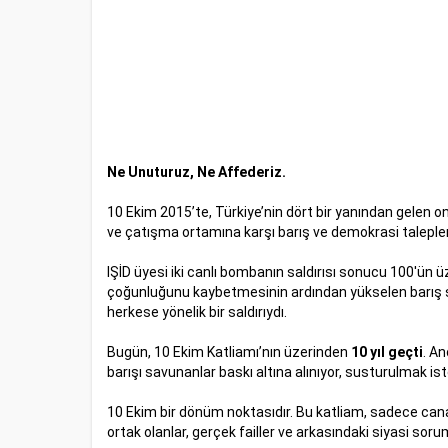
Ne Unuturuz, Ne Affederiz.
10 Ekim 2015’te, Türkiye’nin dört bir yanından gelen on
ve çatışma ortamına karşı barış ve demokrasi talepleri
IŞİD üyesi iki canlı bombanın saldırısı sonucu 100'ün ü
çoğunluğunu kaybetmesinin ardından yükselen barış ses
herkese yönelik bir saldırıydı.
Bugün, 10 Ekim Katliamı’nın üzerinden
10 yıl geçti
. An
barışı savunanlar baskı altına alınıyor, susturulmak ist
10 Ekim bir dönüm noktasıdır. Bu katliam, sadece ca
ortak olanlar, gerçek failler ve arkasındaki siyasi sor