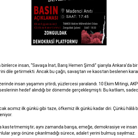
 binlerce insan, “Savaşa İnat, Barış Hemen Şimdi” şiarıyla Ankara’da bir
ni dile getirmekti. Ancak bu çağrı, savaştan ve kaostan beslenen karanl
zerinde insan yaşamını yitirdi, yüzlercesi yaralandı. 10 Ekim Mitingi, AK
lerinin hedef alındığı bir dönemde gerçekleşmişti. Bu katliam, sadece 
cak acımız ilk günkü gibi taze, öfkemiz ilk günkü kadar diri. Çünkü hâlâ 
eniyor.
na kastetmemiştir; aynı zamanda barışa, emeğe, demokrasiye ve insan 
umlular yargı önüne çıkarılmadığı sürece, adalet yerini bulmuş sayılmaz.