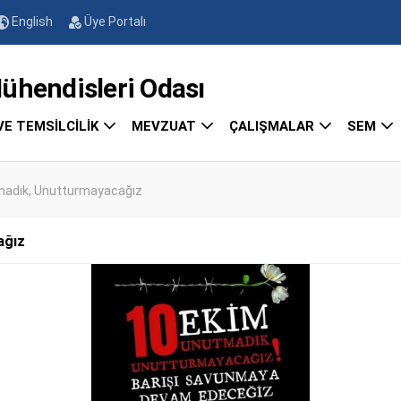
English
Üye Portalı
endisleri Odası
VE TEMSİLCİLİK
MEVZUAT
ÇALIŞMALAR
SEM
tmadık, Unutturmayacağız
ağız