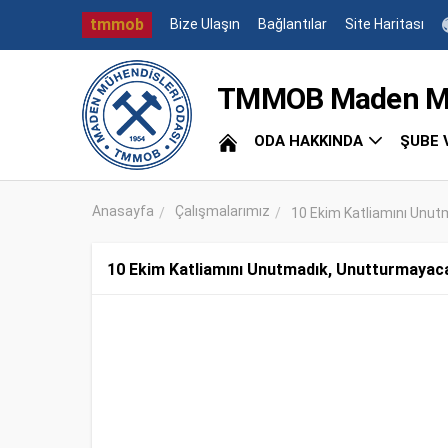
tmmob
Bize Ulaşın
Bağlantılar
Site Haritası
TMMOB Maden Müh
ODA HAKKINDA
ŞUBE 
Anasayfa
Çalışmalarımız
10 Ekim Katliamını Unu
10 Ekim Katliamını Unutmadık, Unutturmayac