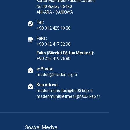
Kültür Mahallesi Yüksel Caddesi
No:40 Kızılay 06420
ANKARA / ÇANKAYA
Tel:
+90 312 425 10 80
Faks:
+90 312 417 52 90
Faks (Sürekli Eğitim Merkezi):
+90 312 419 76 80
e-Posta:
maden@maden.org.tr
Kep Adresi:
madenmuhodasi@hs03.kep.tr
madenmuhisletmesi@hs03.kep.tr
Sosyal Medya