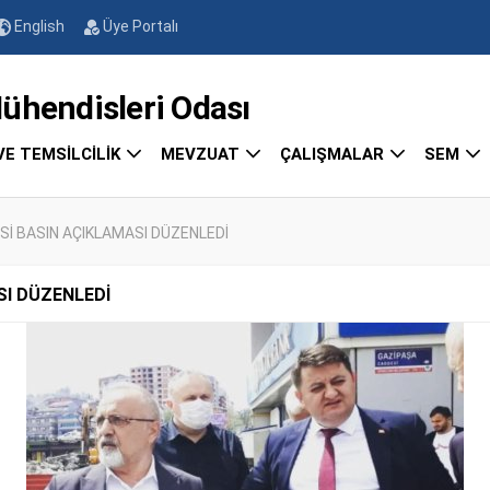
English
Üye Portalı
endisleri Odası
VE TEMSİLCİLİK
MEVZUAT
ÇALIŞMALAR
SEM
Sİ BASIN AÇIKLAMASI DÜZENLEDİ
SI DÜZENLEDİ