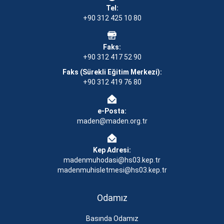
Tel:
+90 312 425 10 80
Faks:
+90 312 417 52 90
Faks (Sürekli Eğitim Merkezi):
+90 312 419 76 80
e-Posta:
maden@maden.org.tr
Kep Adresi:
madenmuhodasi@hs03.kep.tr
madenmuhisletmesi@hs03.kep.tr
Odamız
Basında Odamız