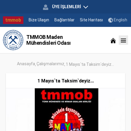
ÜYE İŞLEMLERİ
tmmob
Bize Ulaşın
Bağlantılar
Site Haritası
English
TMMOB Maden
Mühendisleri Odası
Anasayfa
Çalışmalarımız
1 Mayıs`ta Taksim`deyiz...
1 Mayıs`ta Taksim`deyiz...