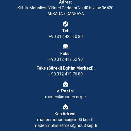
Adres:
Kültür Mahallesi Yüksel Caddesi No:40 Kızılay 06420
ANKARA / ÇANKAYA
Tel:
+90 312 425 10 80
Faks:
+90 312 417 52 90
Faks (Sürekli Eğitim Merkezi):
+90 312 419 76 80
e-Posta:
maden@maden.org.tr
Kep Adresi:
madenmuhodasi@hs03.kep.tr
madenmuhisletmesi@hs03.kep.tr