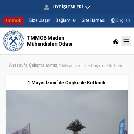
ÜYE İŞLEMLERİ
tmmob
Bize Ulaşın
Bağlantılar
Site Haritası
English
TMMOB Maden
Mühendisleri Odası
Anasayfa
Çalışmalarımız
1 Mayıs İzmir`de Coşku ile Kutlandı.
1 Mayıs İzmir`de Coşku ile Kutlandı.