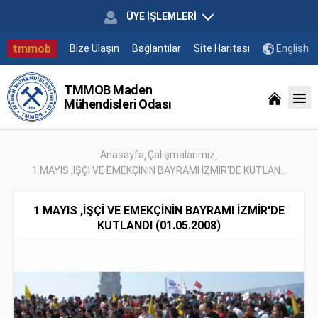
ÜYE İŞLEMLERİ
tmmob
Bize Ulaşın
Bağlantılar
Site Haritası
English
TMMOB Maden
Mühendisleri Odası
Anasayfa
Çalışmalarımız
1 MAYIS ,İŞÇİ VE EMEKÇİNİN BAYRAMI İZMİR'DE KUTLAN...
1 MAYIS ,İŞÇİ VE EMEKÇİNİN BAYRAMI İZMİR'DE
KUTLANDI (01.05.2008)