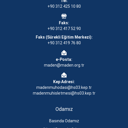
Tel:
+90 312 425 10 80
Faks:
+90 312 417 52 90
Faks (Sürekli Eğitim Merkezi):
+90 312 419 76 80
e-Posta:
maden@maden.org.tr
Kep Adresi:
madenmuhodasi@hs03.kep.tr
madenmuhisletmesi@hs03.kep.tr
Odamız
Basında Odamız