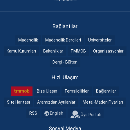
Bağlantılar
Madencilik
Madencilik Dergileri
Üniversiteler
Kamu Kurumları
Bakanlıklar
TMMOB
Organizasyonlar
Dergi - Bülten
Hızlı Ulaşım
tmmob
Bize Ulaşın
Temsilcilikler
Bağlantılar
Site Haritası
Aramızdan Ayrılanlar
Metal-Maden Fiyatları
RSS
English
Üye Portalı
Sosyal Medya