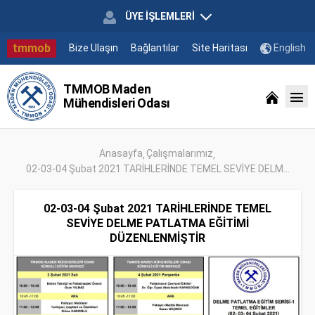
ÜYE İŞLEMLERİ
tmmob
Bize Ulaşın
Bağlantılar
Site Haritası
English
TMMOB Maden
Mühendisleri Odası
Anasayfa
Çalışmalarımız
02-03-04 Şubat 2021 TARİHLERİNDE TEMEL SEVİYE DELM...
02-03-04 Şubat 2021 TARİHLERİNDE TEMEL
SEVİYE DELME PATLATMA EĞİTİMİ
DÜZENLENMİŞTİR