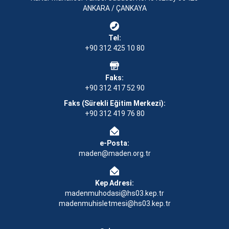
ANKARA / ÇANKAYA
Tel:
+90 312 425 10 80
Faks:
+90 312 417 52 90
Faks (Sürekli Eğitim Merkezi):
+90 312 419 76 80
e-Posta:
maden@maden.org.tr
Kep Adresi:
madenmuhodasi@hs03.kep.tr
madenmuhisletmesi@hs03.kep.tr