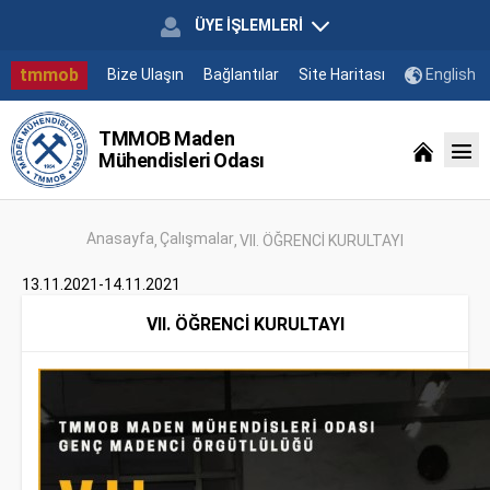
ÜYE İŞLEMLERİ
tmmob
Bize Ulaşın
Bağlantılar
Site Haritası
English
TMMOB Maden
Mühendisleri Odası
Anasayfa
Çalışmalar
VII. ÖĞRENCİ KURULTAYI
13.11.2021-14.11.2021
VII. ÖĞRENCİ KURULTAYI