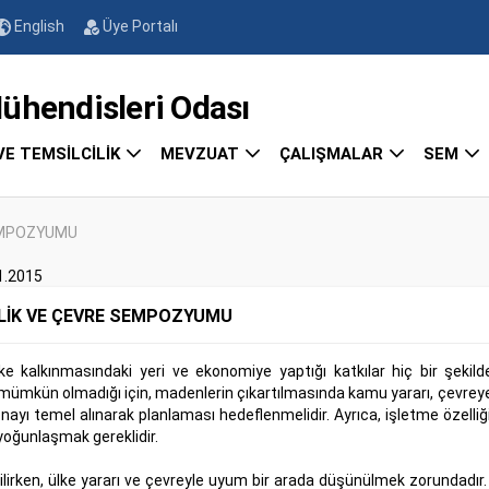
English
Üye Portalı
endisleri Odası
VE TEMSİLCİLİK
MEVZUAT
ÇALIŞMALAR
SEM
SEMPOZYUMU
1.2015
İLİK VE ÇEVRE SEMPOZYUMU
ke kalkınmasındaki yeri ve ekonomiye yaptığı katkılar hiç bir şekilde
ümkün olmadığı için, madenlerin çıkartılmasında kamu yararı, çevreye d
onayı temel alınarak planlaması hedeflenmelidir. Ayrıca, işletme özelliği
yoğunlaşmak gereklidir.
ilirken, ülke yararı ve çevreyle uyum bir arada düşünülmek zorundadır