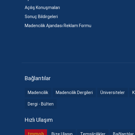
Açılış Konuşmaları
Sonuç Bildirgeleri
Madencilik Ajandası Reklam Formu
Bağlantılar
Madencilik
Madencilik Dergileri
Üniversiteler
K
Dergi - Bülten
Hızlı Ulaşım
tmmob
Bize Ulaşın
Temsilcilikler
Bağlantılar