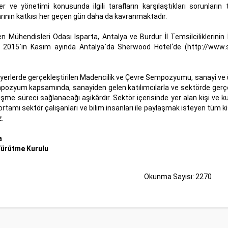
ler ve yönetimi konusunda ilgili tarafların karşılaştıkları sorunları
nın katkısı her geçen gün daha da kavranmaktadır.
ühendisleri Odası Isparta, Antalya ve Burdur İl Temsilciliklerinin İş
015`in Kasım ayında Antalya`da Sherwood Hotel‘de (
http://www.
lı yerlerde gerçekleştirilen Madencilik ve Çevre Sempozyumu, sanayi ve ü
mpozyum kapsamında, sanayiden gelen katılımcılarla ve sektörde gerçek
rüşme süreci sağlanacağı aşikârdır. Sektör içerisinde yer alan kişi ve 
rtamı sektör çalışanları ve bilim insanları ile paylaşmak isteyen tüm
z.
a
ürütme Kurulu
Okunma Sayısı: 2270