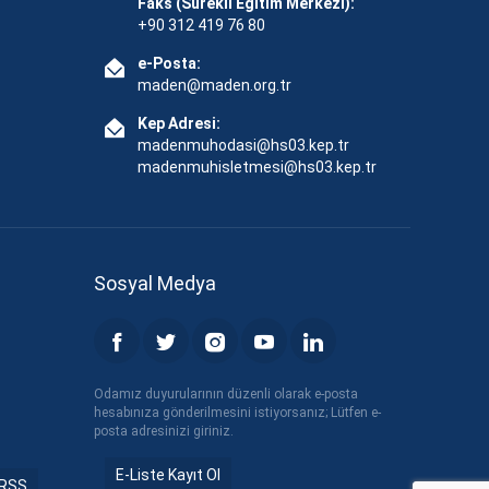
Faks (Sürekli Eğitim Merkezi):
+90 312 419 76 80
e-Posta:
maden@maden.org.tr
Kep Adresi:
madenmuhodasi@hs03.kep.tr
madenmuhisletmesi@hs03.kep.tr
Sosyal Medya
Odamız duyurularının düzenli olarak e-posta
hesabınıza gönderilmesini istiyorsanız; Lütfen e-
posta adresinizi giriniz.
E-Liste Kayıt Ol
RSS