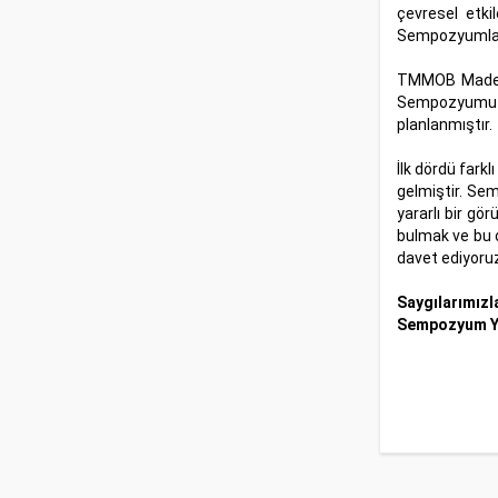
çevresel etki
Sempozyumları
TMMOB Maden M
Sempozyumu 2
planlanmıştır.
İlk dördü fark
gelmiştir. Se
yararlı bir gö
bulmak ve bu o
davet ediyoru
Saygılarımızl
Sempozyum Y