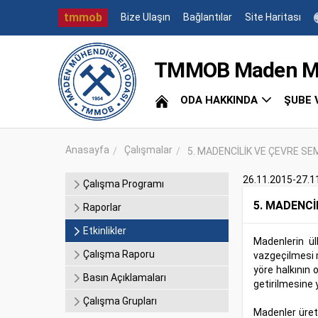
tmmob
Bize Ulaşın
Bağlantılar
Site Haritası
TMMOB Maden Müh
ODA HAKKINDA
ŞUBE 
Anasayfa
Çalışmalar
5. MADENCİLİK VE ÇEVRE 
26.11.2015-27.1
Çalışma Programı
5. MADENC
Raporlar
Etkinlikler
Madenlerin ül
Çalışma Raporu
vazgeçilmesi m
yöre halkının 
Basın Açıklamaları
getirilmesine 
Çalışma Grupları
Madenler üret