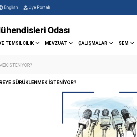
English
Üye Portalı
endisleri Odası
VE TEMSİLCİLİK
MEVZUAT
ÇALIŞMALAR
SEM
MEK İSTENİYOR?
EREYE SÜRÜKLENMEK İSTENİYOR?