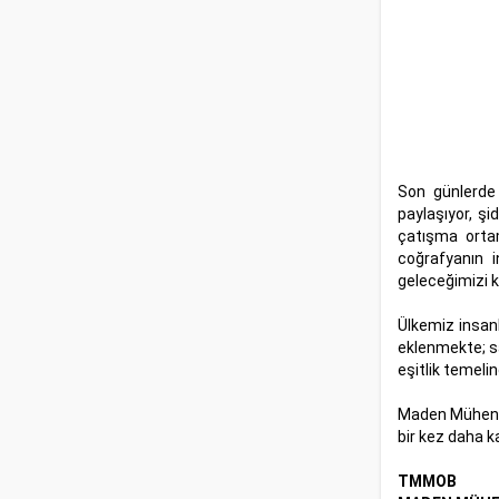
Son günlerde 
paylaşıyor, ş
çatışma ortam
coğrafyanın 
geleceğimizi k
Ülkemiz insanl
eklenmekte; sa
eşitlik temeli
Maden Mühendi
bir kez daha 
TMMOB