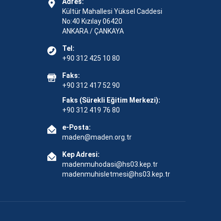
Adres:
Kültür Mahallesi Yüksel Caddesi
No:40 Kızılay 06420
ANKARA / ÇANKAYA
Tel:
+90 312 425 10 80
Faks:
+90 312 417 52 90
Faks (Sürekli Eğitim Merkezi):
+90 312 419 76 80
e-Posta:
maden@maden.org.tr
Kep Adresi:
madenmuhodasi@hs03.kep.tr
madenmuhisletmesi@hs03.kep.tr