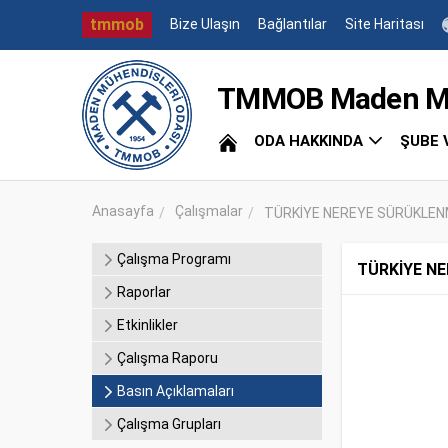
tmmob
Bize Ulaşın
Bağlantılar
Site Haritası
TMMOB Maden Müh
ODA HAKKINDA
ŞUBE 
Anasayfa
Çalışmalar
TÜRKİYE NEREYE SÜRÜKLEN
Çalışma Programı
TÜRKİYE N
Raporlar
Etkinlikler
Çalışma Raporu
Basın Açıklamaları
Çalışma Grupları