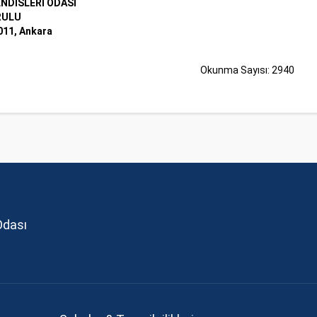
NDİSLERİ ODASI
RULU
011, Ankara
Okunma Sayısı: 2940
Odası