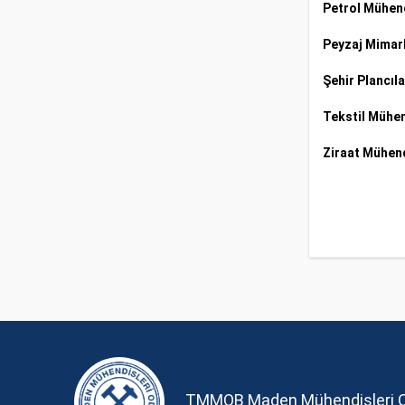
Petrol Mühend
Peyzaj Mimarl
Şehir Plancıla
Tekstil Mühen
Ziraat Mühend
TMMOB Maden Mühendisleri 