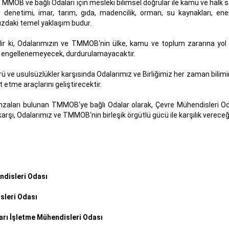
 TMMOB ve bağlı Odaları için mesleki bilimsel doğrular ile kamu ve halk sa
ı denetimi, imar, tarım, gıda, madencilik, orman, su kaynakları, enerji
ızdaki temel yaklaşım budur.
idir ki, Odalarımızın ve TMMOB‘nin ülke, kamu ve toplum zararına yo
ı engellenemeyecek, durdurulamayacaktır.
ve usulsüzlükler karşısında Odalarımız ve Birliğimiz her zaman bilimi
t etme araçlarını geliştirecektir.
mzaları bulunan TMMOB‘ye bağlı Odalar olarak, Çevre Mühendisleri Od
 karşı, Odalarımız ve TMMOB‘nin birleşik örgütlü gücü ile karşılık vere
ndisleri Odası
sleri Odası
rı İşletme Mühendisleri Odası