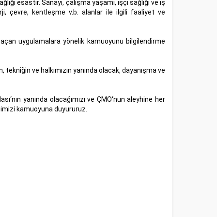
ğlığı esastır. Sanayi, çalışma yaşamı, işçi sağlığı ve iş
, çevre, kentleşme v.b. alanlar ile ilgili faaliyet ve
l açan uygulamalara yönelik kamuoyunu bilgilendirme
n, tekniğin ve halkımızın yanında olacak, dayanışma ve
ası‘nın yanında olacağımızı ve ÇMO‘nun aleyhine her
ceğimizi kamuoyuna duyururuz.