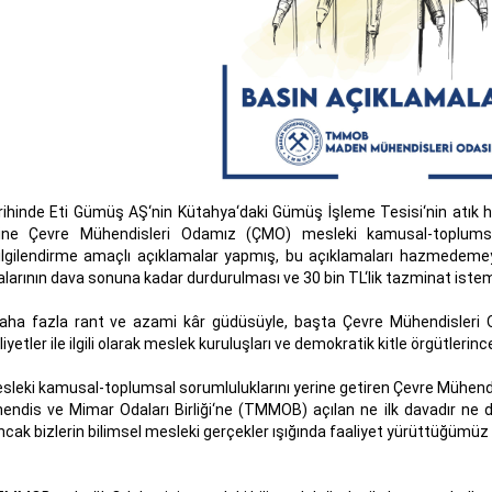
rihinde Eti Gümüş AŞ‘nin Kütahya‘daki Gümüş İşleme Tesisi‘nin atık 
erine Çevre Mühendisleri Odamız (ÇMO) mesleki kamusal-toplumsal
gilendirme amaçlı açıklamalar yapmış, bu açıklamaları hazmedemey
larının dava sonuna kadar durdurulması ve 30 bin TL‘lik tazminat istemi
aha fazla rant ve azami kâr güdüsüyle, başta Çevre Mühendisleri O
yetler ile ilgili olarak meslek kuruluşları ve demokratik kitle örgütlerin
leki kamusal-toplumsal sorumluluklarını yerine getiren Çevre Mühendis
endis ve Mimar Odaları Birliği‘ne (TMMOB) açılan ne ilk davadır ne 
ak bizlerin bilimsel mesleki gerçekler ışığında faaliyet yürüttüğümüz 