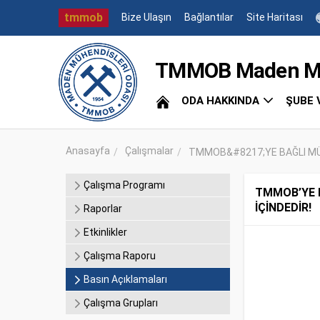
tmmob
Bize Ulaşın
Bağlantılar
Site Haritası
TMMOB Maden Müh
ODA HAKKINDA
ŞUBE 
Anasayfa
Çalışmalar
TMMOB&#8217;YE BAĞLI MÜHE
Çalışma Programı
TMMOB’YE B
İÇİNDEDİR!
Raporlar
Etkinlikler
Çalışma Raporu
Basın Açıklamaları
Çalışma Grupları