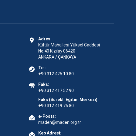
Adres:
Kültür Mahallesi Yüksel Caddesi
No:40 Kızılay 06420
ANKARA / ÇANKAYA
Tel:
+90 312 425 10 80
Faks:
+90 312 417 52 90
Faks (Sürekli Eğitim Merkezi):
+90 312 419 76 80
e-Posta:
maden@maden.org.tr
Kep Adresi: