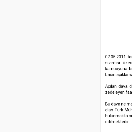
07.05.2011 ta
sızıntısı üz
kamuoyuna bil
basın açıklama
Açılan dava d
zedeleyen faali
Bu dava ne mes
olan Türk Müh
bulunmakta anc
edilmektedir.