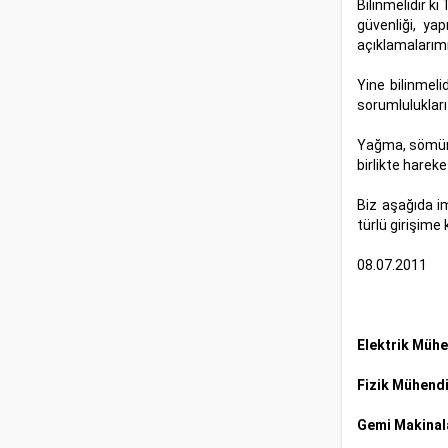
Bilinmelidir ki
güvenliği, yap
açıklamalarım
Yine bilinmel
sorumluluklar
Yağma, sömürü 
birlikte hareke
Biz aşağıda i
türlü girişime
08.07.2011
Elektrik Mühe
Fizik Mühendi
Gemi Makinala