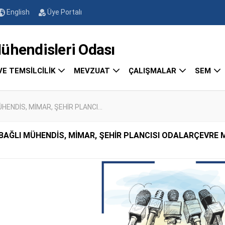
English
Üye Portalı
endisleri Odası
VE TEMSİLCİLİK
MEVZUAT
ÇALIŞMALAR
SEM
NDİS, MİMAR, ŞEHİR PLANCI...
AĞLI MÜHENDİS, MİMAR, ŞEHİR PLANCISI ODALARÇEVRE 