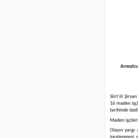
Armutcuk
Siirt ili Şir
16 maden işçi
tarihinde özel
Maden işçiler
Olayın yargı 
incelenmesi s