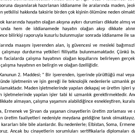
raporuna dayanılarak hazırlanan iddianame ile aralarında maden, je
ren yetkilisi hakkında taksirle birden çok kişinin ölümüne neden olmakt
çok kararında hayatın olağan akışına aykırı durumları dikkate almış v
porunda hem de iddianamede hayatın olağan akışı dikkate alın
nce bilirkişi raporuyla kusurlu bulunmuşlar sonrada iddianame ile s
larında maaşını işverenden alan, iş güvencesi ve mesleki bağımsızlı
 çalışmayı durdurma yetkileri fiiliyatta bulunmamaktadır. Çünkü bu
 facialarda çalışma hayatının olağan koşullarını belirleyen gerçek
 çalışma hayatının en belirgin ve olağan özelliğidir.
ş Kanunun 2. Maddesi; " Bir işverenden, işyerinde yürüttüğü mal veya 
münde işletmenin ve işin gereği ile teknolojik nedenlerle uzmanlık ge
ımlamaktadır. Maden işletmelerinde yapılan dekapaj ve üretim işleri yar
n işletmelerinde yapılan işler tabi ki uzmanlık gerektirmektedir. 
ç dikkate almayan, çalışma yaşamını alabildiğince esnekleştiren, kuralsı
a, Ermenek ve Şirvan da yaşanan cinayetlerin üretim zorlaması ve d
 üretim faaliyetleri nedeniyle meydana geldiğine tanık olmaktayız.
 kararları bile bile alanlardır. Bu nedenlerle; Elbistan, Soma, Ermene
oruz. Ancak bu cinayetlerin sorumluları sertifikalarla diplomaları