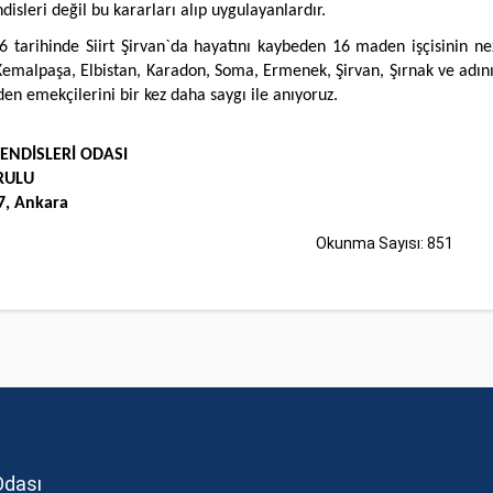
sleri değil bu kararları alıp uygulayanlardır.
 tarihinde Siirt Şirvan`da hayatını kaybeden 16 maden işçisinin ne
Kemalpaşa, Elbistan, Karadon, Soma, Ermenek, Şirvan, Şırnak ve adı
n emekçilerini bir kez daha saygı ile anıyoruz.
NDİSLERİ ODASI
RULU
7, Ankara
Okunma Sayısı: 851
Odası