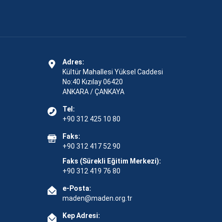
Adres:
Kültür Mahallesi Yüksel Caddesi
No:40 Kızılay 06420
ANKARA / ÇANKAYA
Tel:
+90 312 425 10 80
Faks:
+90 312 417 52 90
Faks (Sürekli Eğitim Merkezi):
+90 312 419 76 80
e-Posta:
maden@maden.org.tr
Kep Adresi: