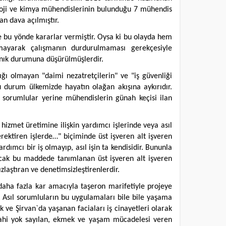
oloji ve kimya mühendislerinin bulunduğu 7 mühendis
an dava açılmıştır.
e bu yönde kararlar vermiştir. Oysa ki bu olayda hem
mayarak çalışmanın durdurulmaması gerekçesiyle
anık durumuna düşürülmüşlerdir.
ğı olmayan "daimi nezatretçilerin" ve "iş güvenliği
 durum ülkemizde hayatın olağan akışına aykırıdır.
 sorumlular yerine mühendislerin günah keçisi ilan
hizmet üretimine ilişkin yardımcı işlerinde veya asıl
rektiren işlerde…" biçiminde üst işveren alt işveren
dımcı bir iş olmayıp, asıl işin ta kendisidir. Bununla
Ancak bu maddede tanımlanan üst işveren alt işveren
zlaştıran ve denetimsizleştirenlerdir.
aha fazla kar amacıyla taşeron marifetiyle projeye
 Asıl sorumluların bu uygulamaları bile bile yaşama
k ve Şirvan`da yaşanan faciaları iş cinayetleri olarak
 dahi yok sayılan, ekmek ve yaşam mücadelesi veren