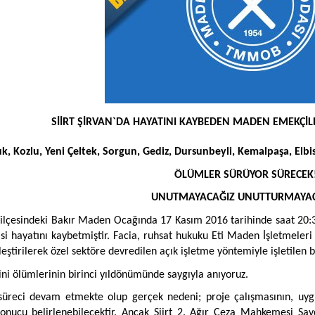
SİİRT ŞİRVAN`DA HAYATINI KAYBEDEN MADEN EMEKÇİLE
, Kozlu, Yeni Çeltek, Sorgun, Gediz, Dursunbeyli, Kemalpaşa, Elb
ÖLÜMLER SÜRÜYOR SÜRECEK
UNUTMAYACAĞIZ UNUTTURMAYAC
van ilçesindeki Bakır Maden Ocağında 17 Kasım 2016 tarihinde saat 2
si hayatını kaybetmiştir. Facia, ruhsat hukuku Eti Maden İşletmele
leştirilerek özel sektöre devredilen açık işletme yöntemiyle işletile
ini ölümlerinin birinci yıldönümünde saygıyla anıyoruz.
süreci devam etmekte olup gerçek nedeni; proje çalışmasının, uyg
onucu belirlenebilecektir. Ancak Siirt 2. Ağır Ceza Mahkemesi Savc