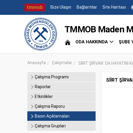
tmmob
Bize Ulaşın
Bağlantılar
Site Haritası
TMMOB Maden Müh
ODA HAKKINDA
ŞUBE 
Anasayfa
Çalışmalar
SİİRT ŞİRVAN` DA HAYATINI 
Çalışma Programı
SİİRT ŞİRV
Raporlar
Etkinlikler
Çalışma Raporu
Basın Açıklamaları
Çalışma Grupları