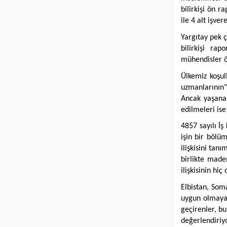
bilirkişi ön 
ile 4 alt işve
Yargıtay pek 
bilirkişi ra
mühendisler ö
Ülkemiz koşul
uzmanlarının"
Ancak yaşanan
edilmeleri ise
4857 sayılı İ
işin bir bölü
ilişkisini tan
birlikte made
ilişkisinin hi
Elbistan, Som
uygun olmayan
geçirenler, bu
değerlendiriy