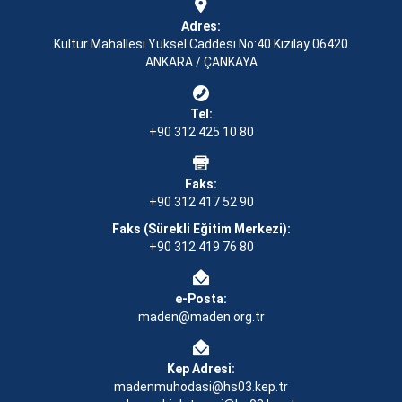
Adres:
Kültür Mahallesi Yüksel Caddesi No:40 Kızılay 06420
ANKARA / ÇANKAYA
Tel:
+90 312 425 10 80
Faks:
+90 312 417 52 90
Faks (Sürekli Eğitim Merkezi):
+90 312 419 76 80
e-Posta:
maden@maden.org.tr
Kep Adresi:
madenmuhodasi@hs03.kep.tr