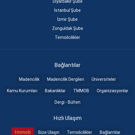
Diyarbakır Şube
İstanbul Şube
İzmir Şube
Zonguldak Şube
Temsilcilikler
Bağlantılar
Madencilik
Madencilik Dergileri
Üniversiteler
Kamu Kurumları
Bakanlıklar
TMMOB
Organizasyonlar
Dergi - Bülten
Hızlı Ulaşım
tmmob
Bize Ulaşın
Temsilcilikler
Bağlantılar