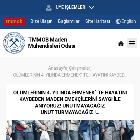
ÜYE İŞLEMLERİ
tmmob
Bize Ulaşın
Bağlantılar
Site Haritası
English
TMMOB Maden
Mühendisleri Odası
Anasayfa
Çalışmalar
ÖLÜMLERİNİN 4. YILINDA ERMENEK` TE HAYATINI KAYBED...
ÖLÜMLERİNİN 4. YILINDA ERMENEK` TE HAYATINI
KAYBEDEN MADEN EMEKÇİLERİNİ SAYGI İLE
ANIYORUZ! UNUTMAYACAĞIZ
UNUTTURMAYACAĞIZ !...