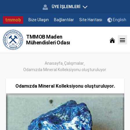
ÜYE İŞLEMLERİ
tmmob
Bize Ulaşın
Bağlantılar
Site Haritası
English
TMMOB Maden
Mühendisleri Odası
Anasayfa
Çalışmalar
Odamızda Mineral Kolleksiyonu oluşturuluyor.
Odamızda Mineral Kolleksiyonu oluşturuluyor.