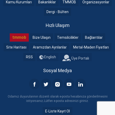
Kamu Kurumları
Bakanlıklar
TMMOB
Organizasyonlar
Dergi - Bülten
Hızlı Ulaşım
tmmob
Bize Ulaşın
Temsilcilikler
Bağlantılar
Site Haritası
Aramızdan Ayrılanlar
Metal-Maden Fiyatları
RSS
English
Üye Portalı
Sosyal Medya
Odamız duyurularının düzenli olarak e-posta hesabınıza gönderilmesini
istiyorsanız; Lütfen e-posta adresinizi giriniz.
E-Liste Kayıt Ol