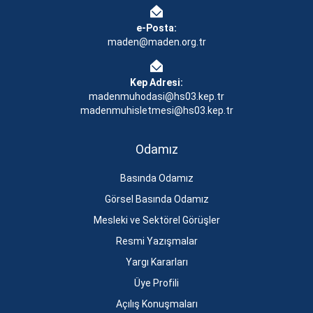
e-Posta:
maden@maden.org.tr
Kep Adresi:
madenmuhodasi@hs03.kep.tr
madenmuhisletmesi@hs03.kep.tr
Odamız
Basında Odamız
Görsel Basında Odamız
Mesleki ve Sektörel Görüşler
Resmi Yazışmalar
Yargı Kararları
Üye Profili
Açılış Konuşmaları