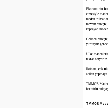
Ekonominin her
etmesiyle maden
maden ruhsatlar
mevcut süreçte;
kapsayan maden r
Gelinen süreçte
yurttaşlık görevi
Ülke madenlerin
tekrar ediyoruz
İktidarı, çok u
acilen yapmaya 
TMMOB Maden Müh
her türlü anlay
TMMOB Maden