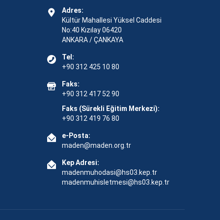
Adres:
Kültür Mahallesi Yüksel Caddesi
No:40 Kızılay 06420
ANKARA / ÇANKAYA
Tel:
+90 312 425 10 80
Faks:
+90 312 417 52 90
Faks (Sürekli Eğitim Merkezi):
+90 312 419 76 80
e-Posta:
maden@maden.org.tr
Kep Adresi:
madenmuhodasi@hs03.kep.tr
madenmuhisletmesi@hs03.kep.tr