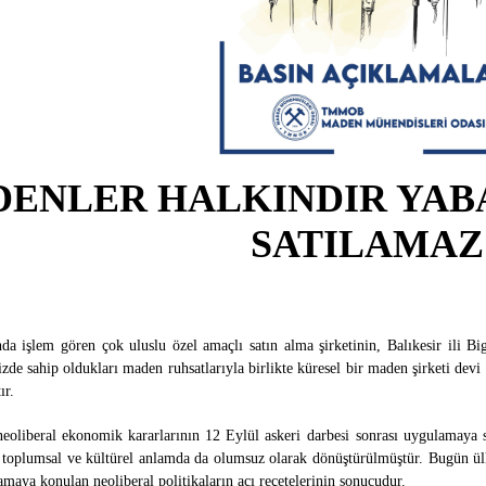
ENLER HALKINDIR YAB
SATILAMAZ 
da işlem gören çok uluslu özel amaçlı satın alma şirketinin, Balıkesir ili B
izde sahip oldukları maden ruhsatlarıyla birlikte küresel bir maden şirketi dev
ır.
eoliberal ekonomik kararlarının 1
2 Eylül askeri darbesi sonrası uygulamaya
 toplumsal ve kültürel anlamda da olumsuz olarak dönüştürülmüştür. Bugün ül
amaya konulan neoliberal politikaların acı reçetelerinin sonucudur.