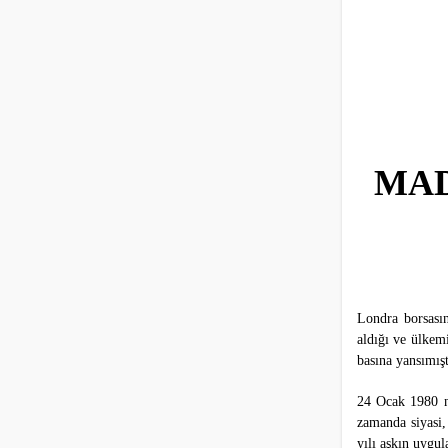
MAD
Londra borsasın
aldığı ve ülkem
basına yansımışt
24 Ocak 1980 n
zamanda siyasi,
yılı aşkın uygul