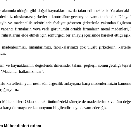
 alanında olduğu gibi doğal kaynaklarımız da
talan edilmektedir. Yasalardaki 
lerimiz uluslararası şirketlerin kontrolüne geçmeye devam etmektedir. Dünya b
ıyla ve madencilik sektöründe faaliyet gösteren şirketlerle yakından ilgile
 yabancı firmaların veya yerli görünümlü ortaklı firmaların metal madenleri, k
uhsatlarını elde etmek için sömürgeci bir anlayış içerisinde hareket ettiği aşik
; madenlerimizi, limanlarımızı, fabrikalarımızı çok uluslu şirketlerin, karte
dir.
in ve kaynaklarının değerlendirilmesinde; talanı, peşkeşi, sömürgeciliği teşvik
. ‘Madenler halkımızındır’.
luslu kartellerin yeni nesil sömürgecilik anlayışına karşı madenlerimizin kamun
çağırıyoruz.
endisleri Odası olarak; önümüzdeki süreçte de madenlerimiz ve tüm değerli k
ışa karşı durmaya ve kamuoyunu bilgilendirmeye devam edeceğiz.
 Mühendisleri odası