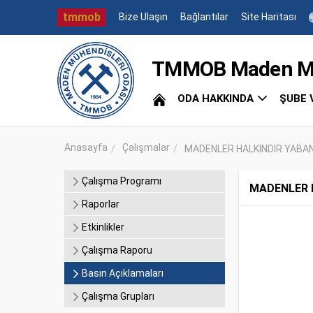
tmmob
Bize Ulaşın
Bağlantılar
Site Haritası
TMMOB Maden Müh
ODA HAKKINDA
ŞUBE 
Anasayfa
Çalışmalar
MADENLER HALKINDIR YABAN
Çalışma Programı
MADENLER H
Raporlar
Etkinlikler
Çalışma Raporu
Basın Açıklamaları
Çalışma Grupları