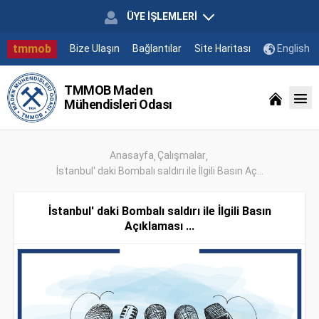
ÜYE İŞLEMLERİ
tmmob
Bize Ulaşın
Bağlantılar
Site Haritası
English
TMMOB Maden
Mühendisleri Odası
Anasayfa
Çalışmalar
İstanbul' daki Bombalı saldırı ile İlgili Basın Aç...
İstanbul' daki Bombalı saldırı ile İlgili Basın
Açıklaması ...