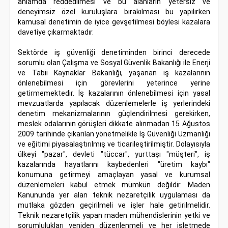
anlamda reddedilmesi ve bu alanların yetersiz ve
deneyimsiz özel kuruluşlara bırakılması bu yapılırken
kamusal denetimin de iyice gevşetilmesi böylesi kazalara
davetiye çıkarmaktadır.
Sektörde iş güvenliği denetiminden birinci derecede
sorumlu olan Çalışma ve Sosyal Güvenlik Bakanlığı ile Enerji
ve Tabii Kaynaklar Bakanlığı, yaşanan iş kazalarının
önlenebilmesi için görevlerini yeterince yerine
getirmemektedir. İş kazalarının önlenebilmesi için yasal
mevzuatlarda yapılacak düzenlemelerle iş yerlerindeki
denetim mekanizmalarının güçlendirilmesi gerekirken,
meslek odalarının görüşleri dikkate alınmadan 15 Ağustos
2009 tarihinde çıkarılan yönetmelikle İş Güvenliği Uzmanlığı
ve eğitimi piyasalaştırılmış ve ticarileştirilmiştir. Dolayısıyla
ülkeyi "pazar", devleti "tüccar", yurttaşı "müşteri", iş
kazalarında hayatlarını kaybedenleri "üretim kaybı"
konumuna getirmeyi amaçlayan yasal ve kurumsal
düzenlemeleri kabul etmek mümkün değildir. Maden
Kanununda yer alan teknik nezaretçilik uygulaması da
mutlaka gözden geçirilmeli ve işler hale getirilmelidir.
Teknik nezaretçilik yapan maden mühendislerinin yetki ve
sorumlulukları yeniden düzenlenmeli ve her işletmede