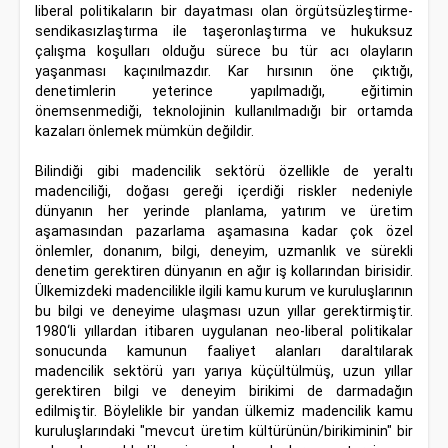
liberal politikaların bir dayatması olan örgütsüzleştirme-
sendikasızlaştırma ile taşeronlaştırma ve hukuksuz
çalışma koşulları olduğu sürece bu tür acı olayların
yaşanması kaçınılmazdır. Kar hırsının öne çıktığı,
denetimlerin yeterince yapılmadığı, eğitimin
önemsenmediği, teknolojinin kullanılmadığı bir ortamda
kazaları önlemek mümkün değildir.
Bilindiği gibi madencilik sektörü özellikle de yeraltı
madenciliği, doğası gereği içerdiği riskler nedeniyle
dünyanın her yerinde planlama, yatırım ve üretim
aşamasından pazarlama aşamasına kadar çok özel
önlemler, donanım, bilgi, deneyim, uzmanlık ve sürekli
denetim gerektiren dünyanın en ağır iş kollarından birisidir.
Ülkemizdeki madencilikle ilgili kamu kurum ve kuruluşlarının
bu bilgi ve deneyime ulaşması uzun yıllar gerektirmiştir.
1980‘li yıllardan itibaren uygulanan neo-liberal politikalar
sonucunda kamunun faaliyet alanları daraltılarak
madencilik sektörü yarı yarıya küçültülmüş, uzun yıllar
gerektiren bilgi ve deneyim birikimi de darmadağın
edilmiştir. Böylelikle bir yandan ülkemiz madencilik kamu
kuruluşlarındaki "mevcut üretim kültürünün/birikiminin" bir