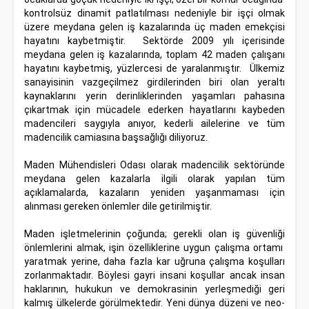
kontrolsüz dinamit patlatılması nedeniyle bir işçi olmak
üzere meydana gelen iş kazalarında üç maden emekçisi
hayatını kaybetmiştir. Sektörde 2009 yılı içerisinde
meydana gelen iş kazalarında, toplam 42 maden çalışanı
hayatını kaybetmiş, yüzlercesi de yaralanmıştır. Ülkemiz
sanayisinin vazgeçilmez girdilerinden biri olan yeraltı
kaynaklarını yerin derinliklerinden yaşamları pahasına
çıkartmak için mücadele ederken hayatlarını kaybeden
madencileri saygıyla anıyor, kederli ailelerine ve tüm
madencilik camiasına başsağlığı diliyoruz.
Maden Mühendisleri Odası olarak madencilik sektöründe
meydana gelen kazalarla ilgili olarak yapılan tüm
açıklamalarda, kazaların yeniden yaşanmaması için
alınması gereken önlemler dile getirilmiştir.
Maden işletmelerinin çoğunda; gerekli olan iş güvenliği
önlemlerini almak, işin özelliklerine uygun çalışma ortamı
yaratmak yerine, daha fazla kar uğruna çalışma koşulları
zorlanmaktadır. Böylesi gayri insani koşullar ancak insan
haklarının, hukukun ve demokrasinin yerleşmediği geri
kalmış ülkelerde görülmektedir. Yeni dünya düzeni ve neo-