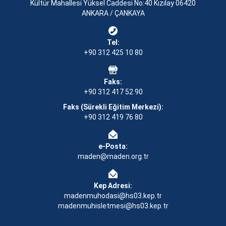
Kültür Mahallesi Yüksel Caddesi No:40 Kızılay 06420
ANKARA / ÇANKAYA
Tel:
+90 312 425 10 80
Faks:
+90 312 417 52 90
Faks (Sürekli Eğitim Merkezi):
+90 312 419 76 80
e-Posta:
maden@maden.org.tr
Kep Adresi:
madenmuhodasi@hs03.kep.tr
madenmuhisletmesi@hs03.kep.tr