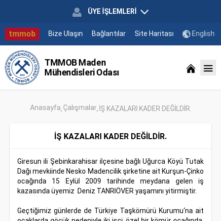
ÜYE İŞLEMLERİ
tmmob
Bize Ulaşın
Bağlantılar
Site Haritası
English
TMMOB Maden
Mühendisleri Odası
Anasayfa
Çalışmalar
İŞ KAZALARI KADER DEĞİLDİR.
İŞ KAZALARI KADER DEĞİLDİR.
Giresun ili Şebinkarahisar ilçesine bağlı Uğurca Köyü Tutak
Dağı mevkiinde Nesko Madencilik şirketine ait Kurşun-Çinko
ocağında 15 Eylül 2009 tarihinde meydana gelen iş
kazasında üyemiz Deniz TANRIÖVER yaşamını yitirmiştir.
Geçtiğimiz günlerde de Türkiye Taşkömürü Kurumu‘na ait
ocaklarda göçük nedeniyle iki işçi, özel bir kömür ocağında