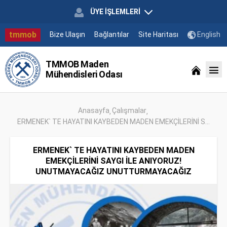
ÜYE İŞLEMLERİ
tmmob
Bize Ulaşın
Bağlantılar
Site Haritası
English
TMMOB Maden
Mühendisleri Odası
Anasayfa
Çalışmalar
ERMENEK` TE HAYATINI KAYBEDEN MADEN EMEKÇİLERİNİ S...
ERMENEK` TE HAYATINI KAYBEDEN MADEN
EMEKÇİLERİNİ SAYGI İLE ANIYORUZ!
UNUTMAYACAĞIZ UNUTTURMAYACAĞIZ