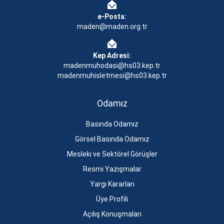
e-Posta:
maden@maden.org.tr
Kep Adresi:
madenmuhodasi@hs03.kep.tr
madenmuhisletmesi@hs03.kep.tr
Odamız
Basında Odamız
Görsel Basında Odamız
Mesleki ve Sektörel Görüşler
Resmi Yazışmalar
Yargı Kararları
Üye Profili
Açılış Konuşmaları