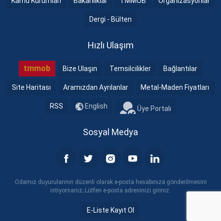
Kamu Kurumları
Bakanlıklar
TMMOB
Organizasyonlar
Dergi - Bülten
Hızlı Ulaşım
tmmob
Bize Ulaşın
Temsilcilikler
Bağlantılar
Site Haritası
Aramızdan Ayrılanlar
Metal-Maden Fiyatları
RSS
English
Üye Portalı
Sosyal Medya
Odamız duyurularının düzenli olarak e-posta hesabınıza gönderilmesini
istiyorsanız; Lütfen e-posta adresinizi giriniz.
E-Liste Kayıt Ol