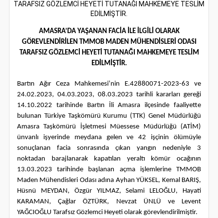
AMASRA’DA YAŞANAN FACİA İLE İLGİLİ OLARAK
GÖREVLENDİRİLEN TMMOB MADEN MÜHENDİSLERİ ODASI
TARAFSIZ GÖZLEMCİ HEYETİ TUTANAĞI MAHKEMEYE TESLİM
EDİLMİŞTİR.
Bartın Ağır Ceza Mahkemesi’nin E.42880071-2023-63 ve
24.02.2023, 04.03.2023, 08.03.2023 tarihli kararları gereği
14.10.2022 tarihinde Bartın İli Amasra ilçesinde faaliyette
bulunan Türkiye Taşkömürü Kurumu (TTK) Genel Müdürlüğü
Amasra Taşkömürü İşletmesi Müessese Müdürlüğü (ATİM)
ünvanlı işyerinde meydana gelen ve 42 işçinin ölümüyle
sonuçlanan facia sonrasında çıkan yangın nedeniyle 3
noktadan barajlanarak kapatılan yeraltı kömür ocağının
13.03.2023 tarihinde başlanan açma işlemlerine TMMOB
Maden Mühendisleri Odası adına Ayhan YÜKSEL, Kemal BARIŞ,
Hüsnü MEYDAN, Özgür YILMAZ, Selami LELOĞLU, Hayati
KARAMAN, Çağlar ÖZTÜRK, Nevzat ÜNLÜ ve Levent
YAĞCIOĞLU Tarafsız Gözlemci Heyeti olarak görevlendirilmiştir.