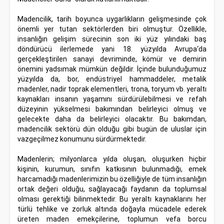
Madencilik, tarih boyunca uygarlıkların gelişmesinde çok
önemli yer tutan sektörlerden biri olmuştur. Özellikle,
insanlığın gelişim sürecinin son iki yüz yılındaki baş
döndürücü ilerlemede yani 18. yüzyılda Avrupa‘da
gerçekleştirilen sanayi devriminde, kömür ve demirin
önemini yadsımak mümkün değildir. İçinde bulunduğumuz
yüzyılda da, bor, endüstriyel hammaddeler, metalik
madenler, nadir toprak elementleri, trona, toryum vb. yeraltı
kaynakları insanın yaşamını sürdürülebilmesi ve refah
düzeyinin yükselmesi bakımından belirleyici olmuş ve
gelecekte daha da belirleyici olacaktır. Bu bakımdan,
madencilik sektörü dün olduğu gibi bugün de uluslar için
vazgeçilmez konumunu sürdürmektedir.
Madenlerin; milyonlarca yılda oluşan, oluşurken hiçbir
kişinin, kurumun, sınıfın katkısının bulunmadığı, emek
harcamadığı madenlerimizin bu özelliğiyle de tüm insanlığın
ortak değeri olduğu, sağlayacağı faydanın da toplumsal
olması gerektiği bilinmektedir. Bu yeraltı kaynaklarını her
türlü tehlike ve zorluk altında doğayla mücadele ederek
üreten maden emekçilerine, toplumun vefa borcu