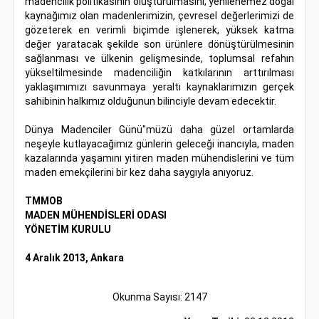
madencilik politikasının oluşturulmasını; yenilenemez doğal
kaynağımız olan madenlerimizin, çevresel değerlerimizi de
gözeterek en verimli biçimde işlenerek, yüksek katma
değer yaratacak şekilde son ürünlere dönüştürülmesinin
sağlanması ve ülkenin gelişmesinde, toplumsal refahın
yükseltilmesinde madenciliğin katkılarının arttırılması
yaklaşımımızı savunmaya yeraltı kaynaklarımızın gerçek
sahibinin halkımız olduğunun bilinciyle devam edecektir.
Dünya Madenciler Günü"müzü daha güzel ortamlarda
neşeyle kutlayacağımız günlerin geleceği inancıyla, maden
kazalarında yaşamını yitiren maden mühendislerini ve tüm
maden emekçilerini bir kez daha saygıyla anıyoruz.
TMMOB
MADEN MÜHENDİSLERİ ODASI
YÖNETİM KURULU
4 Aralık 2013, Ankara
Okunma Sayısı: 2147