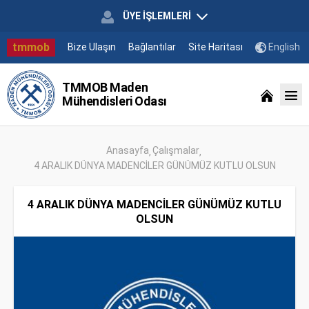
ÜYE İŞLEMLERİ
tmmob
Bize Ulaşın
Bağlantılar
Site Haritası
English
TMMOB Maden
Mühendisleri Odası
Anasayfa
Çalışmalar
4 ARALIK DÜNYA MADENCİLER GÜNÜMÜZ KUTLU OLSUN
4 ARALIK DÜNYA MADENCİLER GÜNÜMÜZ KUTLU
OLSUN