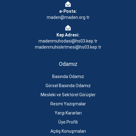
e-Posta:
maden@maden.org.tr
Kep Adresi:
madenmuhodasi@hs03.kep.tr
madenmuhisletmesi@hs03.kep.tr
Odamız
Basında Odamız
Görsel Basında Odamız
Mesleki ve Sektörel Görüşler
Resmi Yazışmalar
Yargı Kararları
Üye Profili
Açılış Konuşmaları