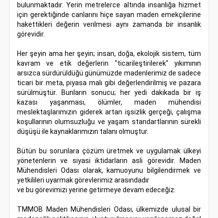
bulunmaktadır. Yerin metrelerce altında insanlığa hizmet
için gerektiğinde canlarını hiçe sayan maden emekçilerine
hakettikleri değerin verilmesi aynı zamanda bir insanlık
görevidir.
Her şeyin ama her şeyin; insan, doğa, ekolojik sistem, tüm
kavram ve etik değerlerin "ticarileştirilerek" yıkımının
arsızca sürdürüldüğü günümüzde madenlerimiz de sadece
ticari bir meta, piyasa malı gibi değerlendirilmiş ve pazara
sürülmüştür. Bunların sonucu; her yedi dakikada bir iş
kazası yaşanması, ölümler, maden mühendisi
meslektaşlarımızın giderek artan işsizlik gerçeği, çalışma
koşullarının olumsuzluğu ve yaşam standartlarının sürekli
düşüşü ile kaynaklarımızın talanı olmuştur.
Bütün bu sorunlara çözüm üretmek ve uygulamak ülkeyi
yönetenlerin ve siyasi iktidarların asli görevidir. Maden
Mühendisleri Odası olarak, kamuoyunu bilgilendirmek ve
yetkilileri uyarmak görevlerimiz arasındadır
ve bu görevimizi yerine getirmeye devam edeceğiz.
TMMOB Maden Mühendisleri Odası, ülkemizde ulusal bir