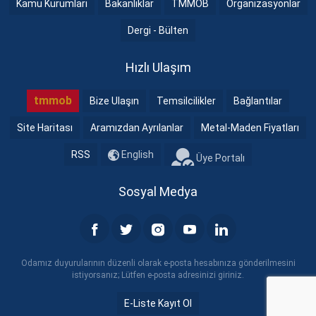
Kamu Kurumları
Bakanlıklar
TMMOB
Organizasyonlar
Dergi - Bülten
Hızlı Ulaşım
tmmob
Bize Ulaşın
Temsilcilikler
Bağlantılar
Site Haritası
Aramızdan Ayrılanlar
Metal-Maden Fiyatları
RSS
English
Üye Portalı
Sosyal Medya
Odamız duyurularının düzenli olarak e-posta hesabınıza gönderilmesini
istiyorsanız; Lütfen e-posta adresinizi giriniz.
E-Liste Kayıt Ol