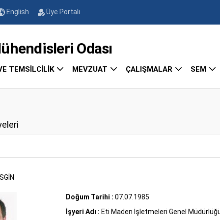
English
Üye Portalı
endisleri Odası
VE TEMSİLCİLİK
MEVZUAT
ÇALIŞMALAR
SEM
yeleri
SGİN
Doğum Tarihi :
07.07.1985
İşyeri Adı :
Eti Maden İşletmeleri Genel Müdürlüğ