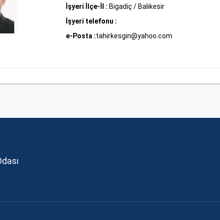
İşyeri İlçe-İl :
Bigadiç / Balıkesir
İşyeri telefonu :
e-Posta :
tahirkesgin@yahoo.com
Odası