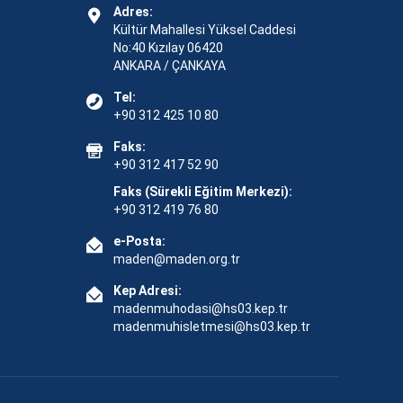
Adres:
Kültür Mahallesi Yüksel Caddesi
No:40 Kızılay 06420
ANKARA / ÇANKAYA
Tel:
+90 312 425 10 80
Faks:
+90 312 417 52 90
Faks (Sürekli Eğitim Merkezi):
+90 312 419 76 80
e-Posta:
maden@maden.org.tr
Kep Adresi:
madenmuhodasi@hs03.kep.tr
madenmuhisletmesi@hs03.kep.tr