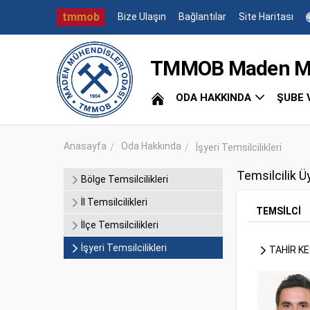
tmmob
Bize Ulaşın
Bağlantılar
Site Haritası
TMMOB Maden Müh
ODA HAKKINDA
ŞUBE 
Anasayfa
Oda Hakkında
İşyeri Temsilcilikleri
Temsilcilik Ü
Bölge Temsilcilikleri
İl Temsilcilikleri
TEMSİLCİ
İlçe Temsilcilikleri
İşyeri Temsilcilikleri
TAHİR KE