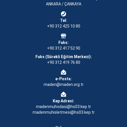
ANKARA / ÇANKAYA
Tel:
+90 312 425 10 80
Faks:
+90 312 417 52 90
Faks (Sürekli Eğitim Merkezi):
+90 312 419 76 80
e-Posta:
maden@maden.org.tr
Kep Adresi:
madenmuhodasi@hs03.kep.tr
madenmuhisletmesi@hs03.kep.tr