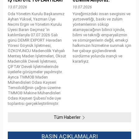
13.07.2026
10.07.2026
Oda Yönetim Kurulu Başkanımız
Yüreğimizdeki insan sevgisini ve
Ayhan Yüksel, Yazman Üye
yurtseverliği, baskı ve zulüm
Necmi Ergin ve Yönetim Kurulu
yöntemlerinin söküp
Üyesi Baran Geçmez ’in
atamayacağının bilinci içinde,
katılımlarıyla 07.07.2026 Salı
bilimi ve tekniği emperyalizmin
günü DEMİR EXPORT Havadan
ve sömürgenlerin değil, emekçi
Yöresi Göynük İşletmesi,
halkımızın hizmetine sunmak için
ÖZKOYUNCU Madencilik Yahyalı
her çabayı güçlendirerek
Menteş Maden İşletmeleri, Öksüt
sürdürme yolunda inançlı ve
Madencilik Develi İşletmesi,
kararlıyız.
ÇİFTAY Develi İşletmelerinde
üyelerle görüşmeler yapılmıştır.
Ayrıca TMMOB Maden
Mühendisleri Odası Kayseri
Temsilciliğinin çağrısı üzerine
TMMOB Makine Mühendisleri
Odası Kayseri Şubesi’nde üye
toplantısı gerçekleştirilmiştir.
Tüm Haberler
BASIN AÇIKLAMALARI