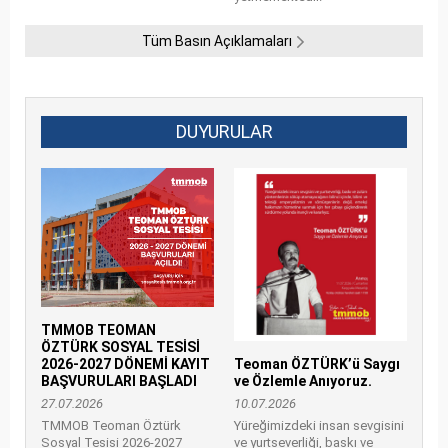
Tüm Basın Açıklamaları
DUYURULAR
TMMOB TEOMAN
ÖZTÜRK SOSYAL TESİSİ
2026-2027 DÖNEMİ KAYIT
Teoman ÖZTÜRK’ü Saygı
BAŞVURULARI BAŞLADI
ve Özlemle Anıyoruz.
27.07.2026
10.07.2026
TMMOB Teoman Öztürk
Yüreğimizdeki insan sevgisini
Sosyal Tesisi 2026-2027
ve yurtseverliği, baskı ve