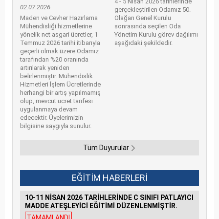
4 - 5 Nisan 2026 tarihlerinde
02.07.2026
gerçekleştirilen Odamız 50.
Maden ve Cevher Hazırlama
Olağan Genel Kurulu
Mühendisliği hizmetlerine
sonrasında seçilen Oda
yönelik net asgari ücretler, 1
Yönetim Kurulu görev dağılımı
Temmuz 2026 tarihi itibarıyla
aşağıdaki şekildedir.
geçerli olmak üzere Odamız
tarafından %20 oranında
artırılarak yeniden
belirlenmiştir. Mühendislik
Hizmetleri İşlem Ücretlerinde
herhangi bir artış yapılmamış
olup, mevcut ücret tarifesi
uygulanmaya devam
edecektir. Üyelerimizin
bilgisine saygıyla sunulur.
Tüm Duyurular
EĞİTİM HABERLERİ
10-11 NİSAN 2026 TARİHLERİNDE C SINIFI PATLAYICI
MADDE ATEŞLEYİCİ EĞİTİMİ DÜZENLENMİŞTİR.
TAMAMLANDI