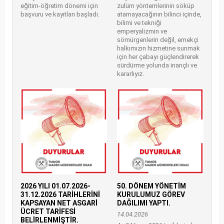
eğitim-öğretim dönemi için
zulüm yöntemlerinin söküp
başvuru ve kayıtları başladı.
atamayacağının bilinci içinde,
bilimi ve tekniği
emperyalizmin ve
sömürgenlerin değil, emekçi
halkımızın hizmetine sunmak
için her çabayı güçlendirerek
sürdürme yolunda inançlı ve
kararlıyız.
2026 YILI 01.07.2026-
50. DÖNEM YÖNETİM
31.12.2026 TARİHLERİNİ
KURULUMUZ GÖREV
KAPSAYAN NET ASGARİ
DAĞILIMI YAPTI.
ÜCRET TARİFESİ
14.04.2026
BELİRLENMİŞTİR.