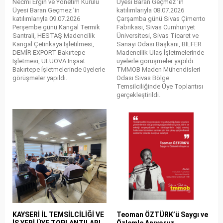
Necmi Ergin ve Yönetim Kurulu
Üyesi Baran Geçmez ’in
Üyesi Baran Geçmez ’in
katılımlarıyla 08.07.2026
katılımlarıyla 09.07.2026
Çarşamba günü Sivas Çimento
Perşembe günü Kangal Termik
Fabrikası, Sivas Cumhuriyet
Santrali, HESTAŞ Madencilik
Üniversitesi, Sivas Ticaret ve
Kangal Çetinkaya İşletilmesi,
Sanayi Odası Başkanı, BİLFER
DEMİR EXPORT Bakırtepe
Madencilik Ulaş İşletmelerinde
İşletmesi, ULUOVA İnşaat
üyelerle görüşmeler yapıldı.
Bakırtepe İşletmelerinde üyelerle
TMMOB Maden Mühendisleri
görüşmeler yapıldı.
Odası Sivas Bölge
Temsilciliğinde Üye Toplantısı
gerçekleştirildi.
KAYSERİ İL TEMSİLCİLİĞİ VE
Teoman ÖZTÜRK’ü Saygı ve
İŞ YERİ ÜYE TOPLANTILARI
Özlemle Anıyoruz.